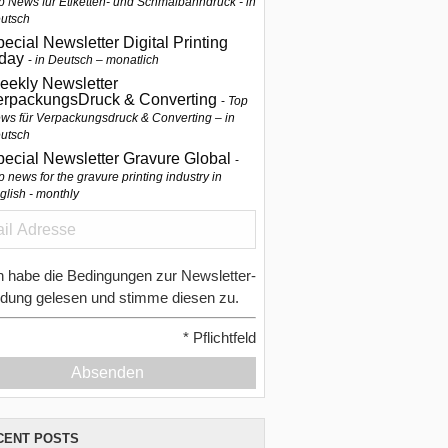
p News für Etiketten- und Schmalbahndruck - in
utsch
ecial Newsletter Digital Printing
oday
in Deutsch – monatlich
eekly Newsletter
erpackungsDruck & Converting
Top
ws für Verpackungsdruck & Converting – in
utsch
pecial Newsletter Gravure Global
p news for the gravure printing industry in
glish - monthly
h habe die Bedingungen zur Newsletter-
dung gelesen und stimme diesen zu.
*
Pflichtfeld
Absenden
CENT POSTS