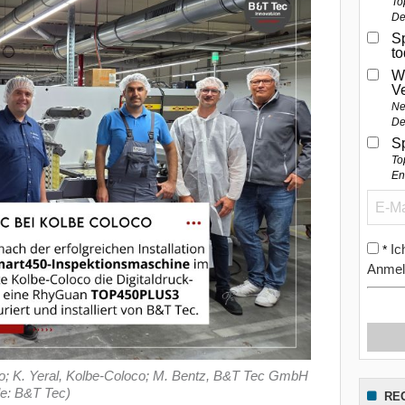
To
De
Sp
t
W
V
Ne
De
S
To
En
Ic
*
Anmel
co; K. Yeral, Kolbe-Coloco; M. Bentz, B&T Tec GmbH
le: B&T Tec)
RE