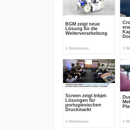
Cr
BGM zeigt neue
erw
Lösung für die
Kap
Weiterverarbeitung
Do
Weiterlesen
We
Screen zeigt Inkjet-
Dur
Lösungen für
Me
portugiesischen
Pla
Druckmarkt
Weiterlesen
We