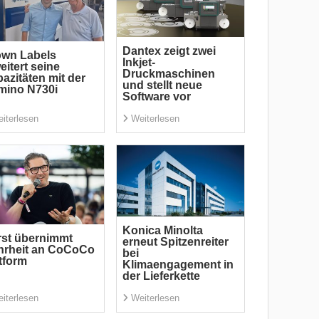
Dantex zeigt zwei
own Labels
Inkjet-
eitert seine
Druckmaschinen
azitäten mit der
und stellt neue
mino N730i
Software vor
iterlesen
Weiterlesen
Konica Minolta
st übernimmt
erneut Spitzenreiter
hrheit an CoCoCo
bei
tform
Klimaengagement in
der Lieferkette
iterlesen
Weiterlesen