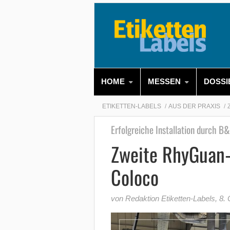
HOME
MESSEN
DOSSI
ETIKETTEN-LABELS
AUS DER PRAXIS
Erfolgreiche Installation durch B
Zweite RhyGuan-
Coloco
von Redaktion Etiketten-Labels
,
8. 