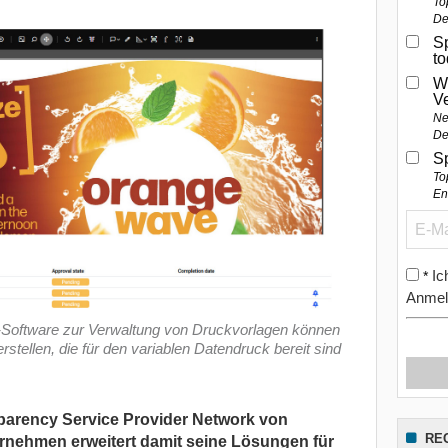
To
De
Sp
t
W
V
Ne
De
S
To
En
Ic
*
Anmel
S-Software zur Verwaltung von Druckvorlagen können
ellen, die für den variablen Datendruck bereit sind
parency Service Provider Network von
RE
rnehmen erweitert damit seine Lösungen für