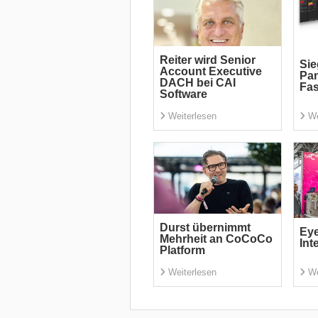
Reiter wird Senior
Sie
Account Executive
Pan
DACH bei CAI
Fas
Software
Weiterlesen
We
Durst übernimmt
Eye
Mehrheit an CoCoCo
Int
Platform
Weiterlesen
We