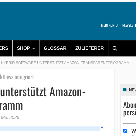
MEIN KONTO
NEWSLET
ERS
SHOP
GLOSSAR
ZULIEFERER
HYBRID SOFTWARE UNTERSTÜTZT AMAZON-TRANSPARENZPROGRAMM
flows integriert
 unterstützt Amazon-
NE
gramm
Abon
pers
 Mai 2026
W