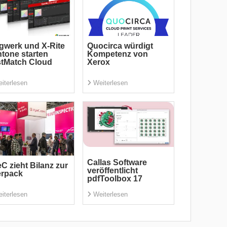
gwerk und X-Rite
Quocirca würdigt
tone starten
Kompetenz von
tMatch Cloud
Xerox
iterlesen
Weiterlesen
Callas Software
C zieht Bilanz zur
veröffentlicht
erpack
pdfToolbox 17
iterlesen
Weiterlesen