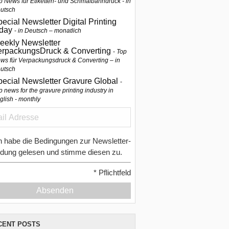
p News für Etiketten- und Schmalbahndruck - in
utsch
ecial Newsletter Digital Printing
oday
in Deutsch – monatlich
eekly Newsletter
erpackungsDruck & Converting
Top
ws für Verpackungsdruck & Converting – in
utsch
pecial Newsletter Gravure Global
p news for the gravure printing industry in
glish - monthly
h habe die Bedingungen zur Newsletter-
dung gelesen und stimme diesen zu.
*
Pflichtfeld
Absenden
CENT POSTS