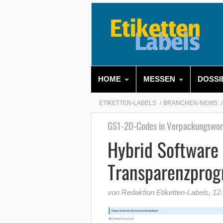
HOME
MESSEN
DOSSI
ETIKETTEN-LABELS
BRANCHEN-NEWS
GS1-2D-Codes in Verpackungswork
Hybrid Software
Transparenzpro
von Redaktion Etiketten-Labels
,
12.