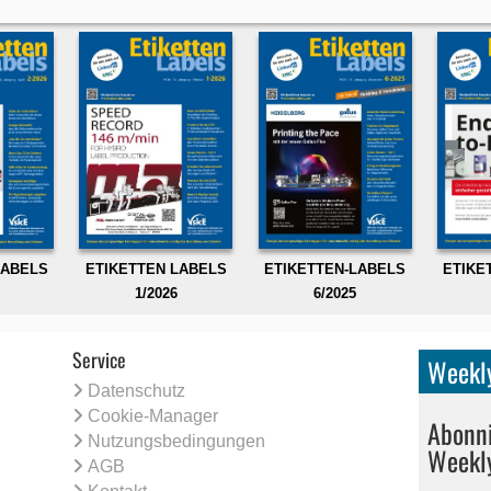
LABELS
ETIKETTEN LABELS
ETIKETTEN-LABELS
ETIKE
1/2026
6/2025
Service
Weekly
Datenschutz
Cookie-Manager
Abonni
Nutzungsbedingungen
Weekl
AGB