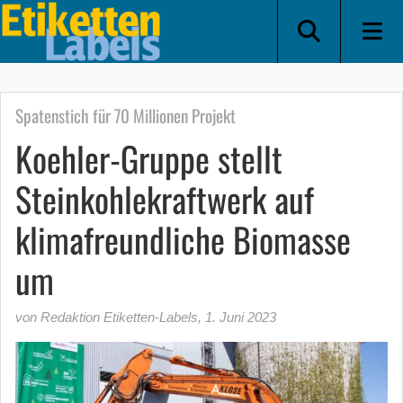
Spatenstich für 70 Millionen Projekt
Koehler-Gruppe stellt
Steinkohlekraftwerk auf
klimafreundliche Biomasse
um
von Redaktion Etiketten-Labels
,
1. Juni 2023