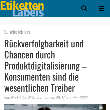
So sehe ich das
Rückverfolgbarkeit und
Chancen durch
Produktdigitalisierung –
Konsumenten sind die
wesentlichen Treiber
von Redaktion Etiketten-Labels
,
29. November 2022