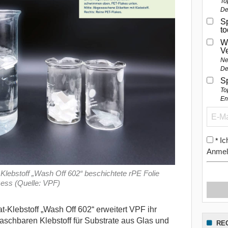
To
De
Sp
t
W
V
Ne
De
S
To
En
Ic
*
Anmel
Klebstoff „Wash Off 602“ beschichtete rPE Folie
ess (Quelle: VPF)
-Klebstoff „Wash Off 602“ erweitert VPF ihr
chbaren Klebstoff für Substrate aus Glas und
RE