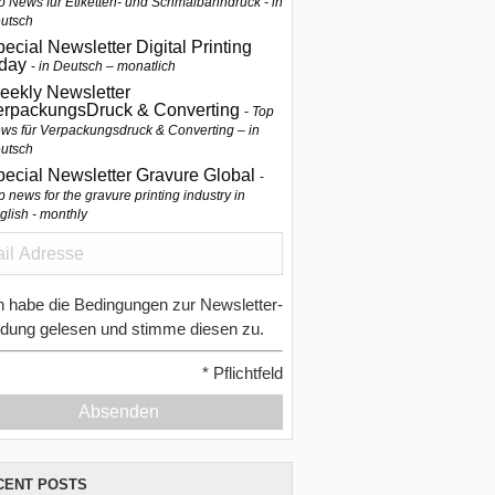
p News für Etiketten- und Schmalbahndruck - in
utsch
ecial Newsletter Digital Printing
oday
in Deutsch – monatlich
eekly Newsletter
erpackungsDruck & Converting
Top
ws für Verpackungsdruck & Converting – in
utsch
pecial Newsletter Gravure Global
p news for the gravure printing industry in
glish - monthly
h habe die Bedingungen zur Newsletter-
dung gelesen und stimme diesen zu.
*
Pflichtfeld
Absenden
CENT POSTS