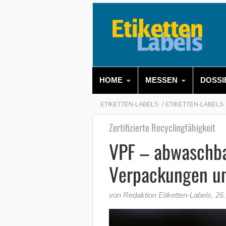
HOME
MESSEN
DOSSI
ETIKETTEN-LABELS
ETIKETTEN-LABELS
Zertifizierte Recyclingfähigkeit
VPF – abwaschbar
Verpackungen un
von Redaktion Etiketten-Labels
,
26.