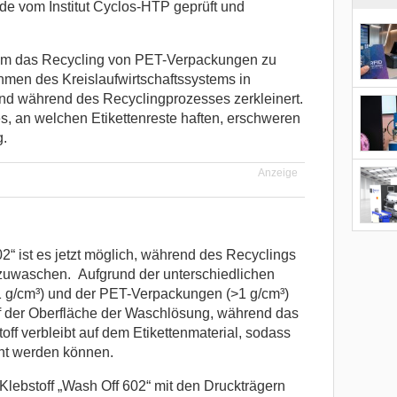
de vom Institut Cyclos-HTP geprüft und
, um das Recycling von PET-Verpackungen zu
hmen des Kreislaufwirtschaftssystems in
und während des Recyclingprozesses zerkleinert.
s, an welchen Etikettenreste haften, erschweren
g.
Anzeige
2“ ist es jetzt möglich, während des Recyclings
bzuwaschen. Aufgrund der unterschiedlichen
<1 g/cm³) und der PET-Verpackungen (>1 g/cm³)
f der Oberfläche der Waschlösung, während das
off verbleibt auf dem Etikettenmaterial, sodass
nnt werden können.
 Klebstoff „Wash Off 602“ mit den Druckträgern