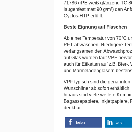
71786 (rPE weiß glänzend TC 8
laugenfest matt 90 g/m²) den Anf
Cyclos-HTP erfüllt.
Beste Eignung auf Flaschen
Ab einer Temperatur von 70°C un
PET abwaschen. Niedrigere Temp
verlangsamen den Abwaschprozes
auf Glas wurden laut VPF hervor
auch für Etiketten auf z.B. Bier-
und Marmeladengläsern bestens 
VPF typisch sind die genannten 
Wunschliner ab sofort erhältlic
hinaus sind viele weitere Kombin
Bagassepapiere, Inkjetpapiere, 
denkbar.
teilen
teilen