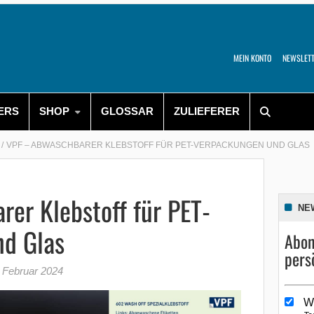
MEIN KONTO
NEWSLET
ERS
SHOP
GLOSSAR
ZULIEFERER
VPF – ABWASCHBARER KLEBSTOFF FÜR PET-VERPACKUNGEN UND GLAS
er Klebstoff für PET-
NE
d Glas
Abon
pers
 Februar 2024
W