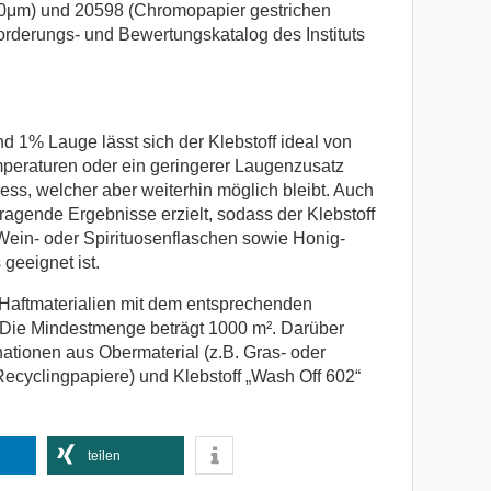
0μm) und 20598 (Chromopapier gestrichen
orderungs- und Bewertungskatalog des Instituts
d 1% Lauge lässt sich der Klebstoff ideal von
eraturen oder ein geringerer Laugenzusatz
s, welcher aber weiterhin möglich bleibt. Auch
ragende Ergebnisse erzielt, sodass der Klebstoff
, Wein- oder Spirituosenflaschen sowie Honig-
geeignet ist.
Haftmaterialien mit dem entsprechenden
h. Die Mindestmenge beträgt 1000 m². Darüber
ationen aus Obermaterial (z.B. Gras- oder
Recyclingpapiere) und Klebstoff „Wash Off 602“
teilen