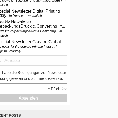
p News für Etiketten- und Schmalbahndruck - in
utsch
ecial Newsletter Digital Printing
oday
in Deutsch – monatlich
eekly Newsletter
erpackungsDruck & Converting
Top
ws für Verpackungsdruck & Converting – in
utsch
pecial Newsletter Gravure Global
p news for the gravure printing industry in
glish - monthly
h habe die Bedingungen zur Newsletter-
dung gelesen und stimme diesen zu.
*
Pflichtfeld
Absenden
CENT POSTS