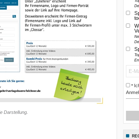
To
De
Sp
t
W
V
Ne
De
S
To
En
Ic
*
Anmel
ie Darstellung.
RE