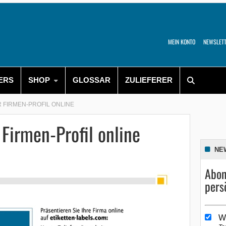
MEIN KONTO
NEWSLET
ERS
SHOP
GLOSSAR
ZULIEFERER
FIRMEN-PROFIL ONLINE
Firmen-Profil online
NE
Abon
pers
W