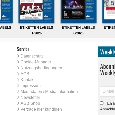
LABELS
ETIKETTEN LABELS
ETIKETTEN-LABELS
ETIKE
1/2026
6/2025
Service
Weekly
Datenschutz
Cookie-Manager
Abonni
Nutzungsbedingungen
Weekl
AGB
Kontakt
Impressum
Mediadaten / Media Information
Newsletter
AGB Shop
Ich 
*
Anmeldun
Verträge hier kündigen