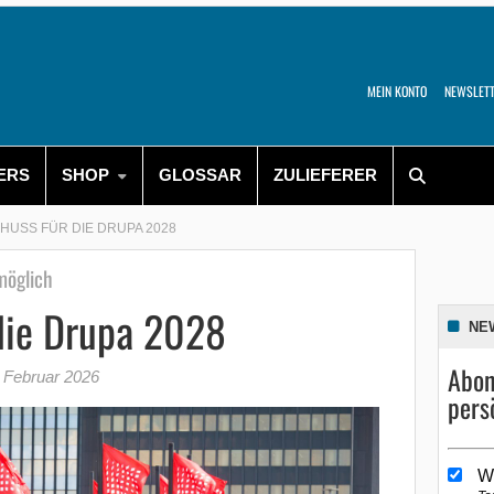
MEIN KONTO
NEWSLET
ERS
SHOP
GLOSSAR
ZULIEFERER
HUSS FÜR DIE DRUPA 2028
möglich
 die Drupa 2028
NE
Abon
 Februar 2026
pers
W