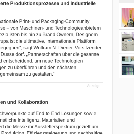
erte Produktionsprozesse und industrielle
rnationale Print- und Packaging-Community
zesse – von Maschinen- und Technologieanbietern
zialisten bis hin zu Brand Ownern, Designern
upa ist die ultimative, internationale Plattform,
 begegnen“, sagt Wolfram N. Diener, Vorsitzender
Düsseldorf. „Partnerschaften über die gesamte
d entscheidend, um neue Technologien
ngen zu überführen und den nächsten
 gemeinsam zu gestalten.“
Anzeige
en und Kollaboration
 Schwerpunkte auf End-to-End-Lösungen sowie
stliche Intelligenz, Materialien und
ert die Messe ihr Ausstellerspektrum gezielt um
e Produktion, Effizienzsteigerung und nachhaltige