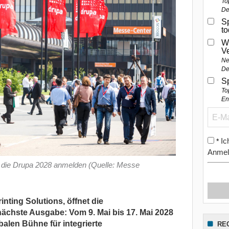
To
De
Sp
t
W
V
Ne
De
S
To
En
Ic
*
Anmel
ür die Drupa 2028 anmelden (Quelle: Messe
inting Solutions, öffnet die
nächste Ausgabe: Vom 9. Mai bis 17. Mai 2028
balen Bühne für integrierte
RE