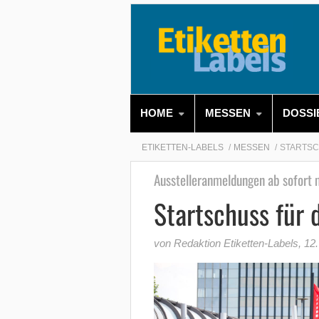
HOME
MESSEN
DOSSI
ETIKETTEN-LABELS
MESSEN
STARTSC
Ausstelleranmeldungen ab sofort 
Startschuss für
von Redaktion Etiketten-Labels
,
12.