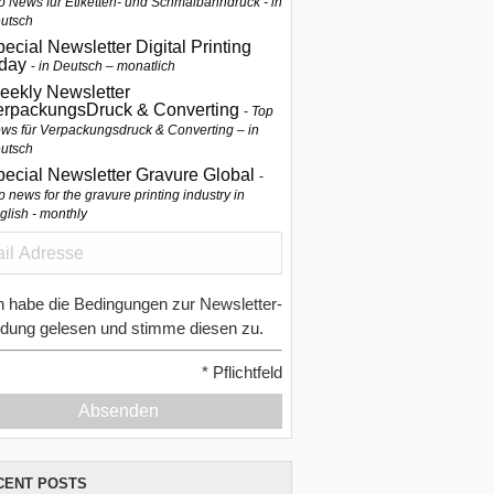
p News für Etiketten- und Schmalbahndruck - in
utsch
ecial Newsletter Digital Printing
oday
in Deutsch – monatlich
eekly Newsletter
erpackungsDruck & Converting
Top
ws für Verpackungsdruck & Converting – in
utsch
pecial Newsletter Gravure Global
p news for the gravure printing industry in
glish - monthly
h habe die Bedingungen zur Newsletter-
dung gelesen und stimme diesen zu.
*
Pflichtfeld
Absenden
CENT POSTS