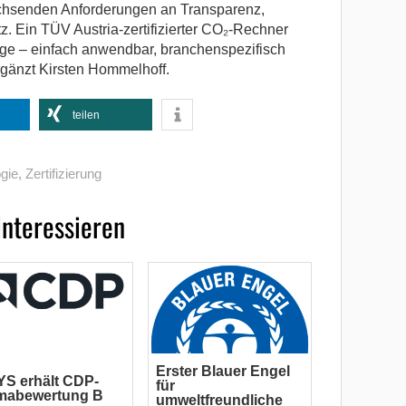
achsenden Anforderungen an Transparenz,
. Ein TÜV Austria-zertifizierter CO₂-Rechner
lage – einfach anwendbar, branchenspezifisch
ergänzt Kirsten Hommelhoff.
teilen
gie
,
Zertifizierung
interessieren
Erster Blauer Engel
S erhält CDP-
für
imabewertung B
umweltfreundliche