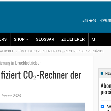
MEIN KONTO
NEWSLET
ERS
SHOP
GLOSSAR
ZULIEFERER
ALTIGKEIT
TÜV AUSTRIA ZERTIFIZIERT CO₂-RECHNER DER VERBÄNDE
ierung in Druckbetrieben
ifiziert CO₂-Rechner der
NE
Abon
pers
 Januar 2026
W