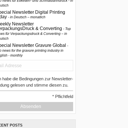
p News für Etiketten- und Schmalbahndruck - in
utsch
ecial Newsletter Digital Printing
oday
in Deutsch – monatlich
eekly Newsletter
erpackungsDruck & Converting
Top
ws für Verpackungsdruck & Converting – in
utsch
pecial Newsletter Gravure Global
p news for the gravure printing industry in
glish - monthly
h habe die Bedingungen zur Newsletter-
dung gelesen und stimme diesen zu.
*
Pflichtfeld
Absenden
CENT POSTS