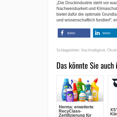
„Die Druckindustrie steht vor w
Nachweisbarkeit und Klimaschutz
bietet dafür die optimale Grund
und wissenschaftlich fundiert“, 
teilen
teilen
Schlagwörter:
Nachhaltigkeit
,
Ökolo
Das könnte Sie auch 
Herma: erweiterte
XSY
RecyClass-
Kl
Zertifizierung für