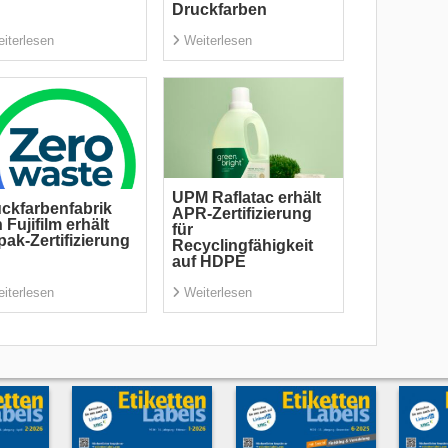
Druckfarben
iterlesen
Weiterlesen
UPM Raflatac erhält
ckfarbenfabrik
APR-Zertifizierung
 Fujifilm erhält
für
pak-Zertifizierung
Recyclingfähigkeit
auf HDPE
iterlesen
Weiterlesen