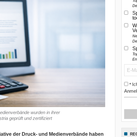
To
De
Sp
t
W
V
Ne
De
S
To
En
Ic
*
Anmel
edienverbände wurden in ihrer
a geprüft und zertifiziert
tiative der Druck- und Medienverbände haben
RE