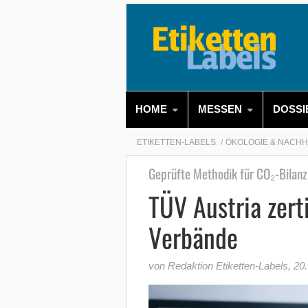
HOME
MESSEN
DOSSI
ETIKETTEN-LABELS
ÖKOLOGIE & NACHH
Geprüfte Methodik für CO₂-Bilanz
TÜV Austria zert
Verbände
von Redaktion Etiketten-Labels
,
20.