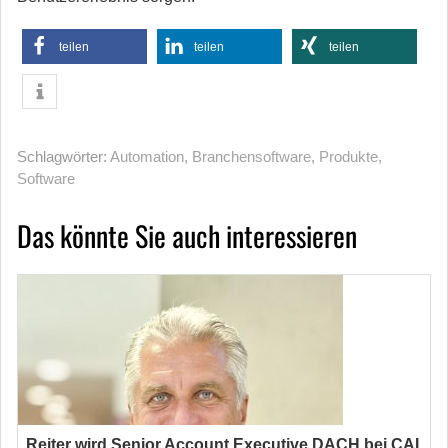
teilen
teilen
teilen
Schlagwörter:
Automation
,
Branchensoftware
,
Produkte
,
Software
Das könnte Sie auch interessieren
Reiter wird Senior Account Executive DACH bei CAI