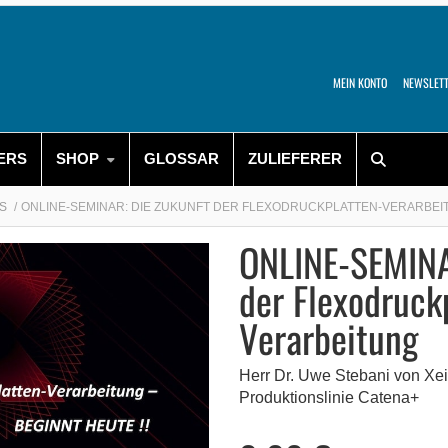
MEIN KONTO
NEWSLET
ERS
SHOP
GLOSSAR
ZULIEFERER
S
ONLINE-SEMINAR: DIE ZUKUNFT DER FLEXODRUCKPLATTEN-VERARBEI
ONLINE-SEMINA
der Flexodruck
Verarbeitung
Herr Dr. Uwe Stebani von Xei
Produktionslinie Catena+