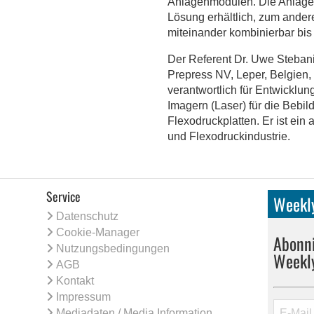
Anlagenmodulen. Die Anlagen
Lösung erhältlich, zum andere
miteinander kombinierbar bi
Der Referent Dr. Uwe Steban
Prepress NV, Leper, Belgien, 
verantwortlich für Entwicklun
Imagern (Laser) für die Bebil
Flexodruckplatten. Er ist ein
und Flexodruckindustrie.
Service
Weekly
Datenschutz
Cookie-Manager
Abonni
Nutzungsbedingungen
Weekl
AGB
Kontakt
Impressum
Mediadaten / Media Information