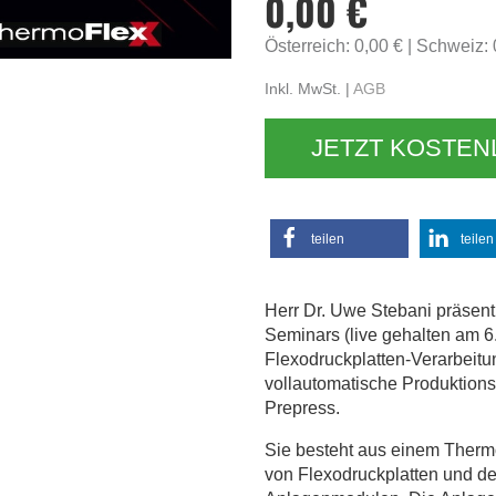
0,00 €
Österreich: 0,00 €
Schweiz:
Inkl. MwSt. |
AGB
JETZT KOSTE
teilen
teilen
Herr Dr. Uwe Stebani präsent
Seminars (live gehalten am 6.
Flexodruckplatten-Verarbeitu
vollautomatische Produktions
Prepress.
Sie besteht aus einem Therm
von Flexodruckplatten und d