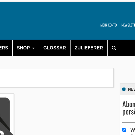
MEIN KONTO
NEWSLET
ERS
SHOP
GLOSSAR
ZULIEFERER
NE
Abon
pers
W