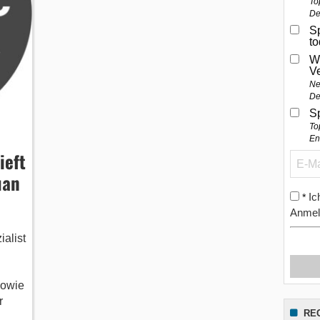
To
De
Sp
t
W
V
Ne
De
S
To
En
ieft
uan
Ic
*
Anmel
alist
sowie
r
RE