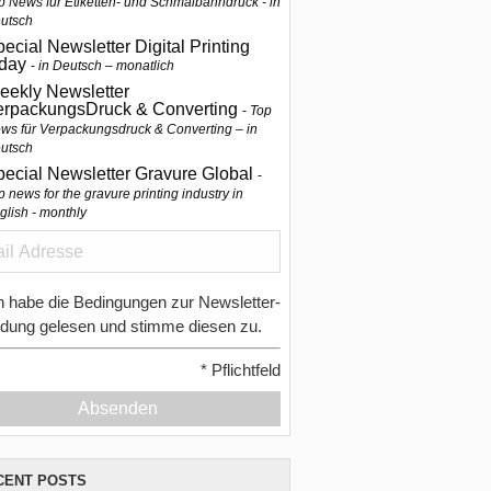
p News für Etiketten- und Schmalbahndruck - in
utsch
ecial Newsletter Digital Printing
oday
in Deutsch – monatlich
eekly Newsletter
erpackungsDruck & Converting
Top
ws für Verpackungsdruck & Converting – in
utsch
pecial Newsletter Gravure Global
p news for the gravure printing industry in
glish - monthly
h habe die Bedingungen zur Newsletter-
dung gelesen und stimme diesen zu.
*
Pflichtfeld
Absenden
CENT POSTS