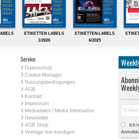
LABELS
ETIKETTEN LABELS
ETIKETTEN-LABELS
ETIKE
1/2026
6/2025
Service
Weekly
Datenschutz
Cookie-Manager
Abonni
Nutzungsbedingungen
Weekl
AGB
Kontakt
Impressum
Mediadaten / Media Information
Newsletter
AGB Shop
Ich 
*
Anmeldun
Verträge hier kündigen