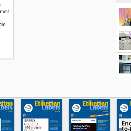
n
immt
die
,