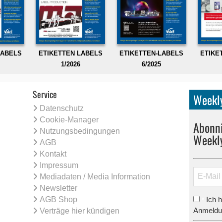
LABELS
ETIKETTEN LABELS
ETIKETTEN-LABELS
ETIKE
1/2026
6/2025
Service
Weekly
Datenschutz
Cookie-Manager
Abonni
Nutzungsbedingungen
Weekl
AGB
Kontakt
Impressum
Mediadaten / Media Information
Newsletter
AGB Shop
Ich 
*
Anmeldun
Verträge hier kündigen