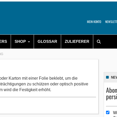
MEIN KONTO
NEWSLET
ERS
SHOP
GLOSSAR
ZULIEFERER
NG
NE
der Karton mit einer Folie beklebt, um die
rächtigungen zu schützen oder optisch positive
Abon
 wird die Festigkeit erhöht.
pers
W