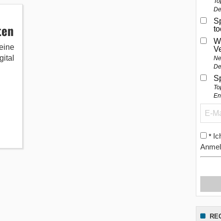
To
De
Sp
ten
t
W
eine
V
gital
Ne
De
S
To
En
Ic
*
Anmel
RE