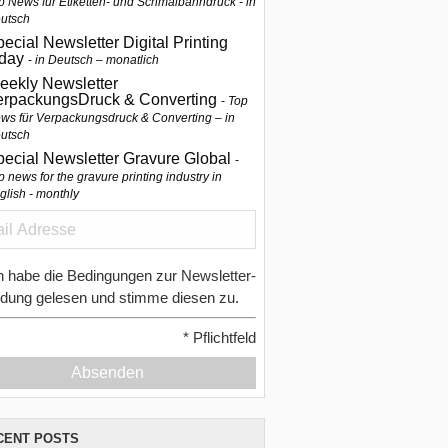
p News für Etiketten- und Schmalbahndruck - in
utsch
ecial Newsletter Digital Printing
oday
in Deutsch – monatlich
eekly Newsletter
erpackungsDruck & Converting
Top
ws für Verpackungsdruck & Converting – in
utsch
pecial Newsletter Gravure Global
p news for the gravure printing industry in
glish - monthly
h habe die Bedingungen zur Newsletter-
dung gelesen und stimme diesen zu.
*
Pflichtfeld
Absenden
CENT POSTS