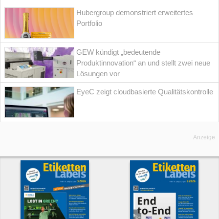
Hubergroup demonstriert erweitertes
Portfolio
GEW kündigt „bedeutende
Produktinnovation“ an und stellt zwei neue
Lösungen vor
EyeC zeigt cloudbasierte Qualitätskontrolle
Anzeige