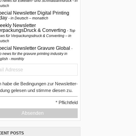
p News für Etiketten- und Schmalbahndruck - in
utsch
ecial Newsletter Digital Printing
oday
in Deutsch – monatlich
eekly Newsletter
erpackungsDruck & Converting
Top
ws für Verpackungsdruck & Converting – in
utsch
pecial Newsletter Gravure Global
p news for the gravure printing industry in
glish - monthly
h habe die Bedingungen zur Newsletter-
dung gelesen und stimme diesen zu.
*
Pflichtfeld
Absenden
CENT POSTS