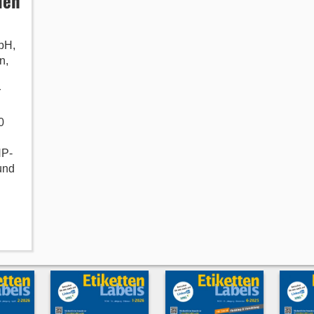
den
bH,
n,
r
0
HP-
und