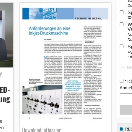
To
De
Sp
t
W
V
Ne
De
S
To
En
y
Ic
*
LED-
Anmel
tung
s
en
Download: eDossier
RE