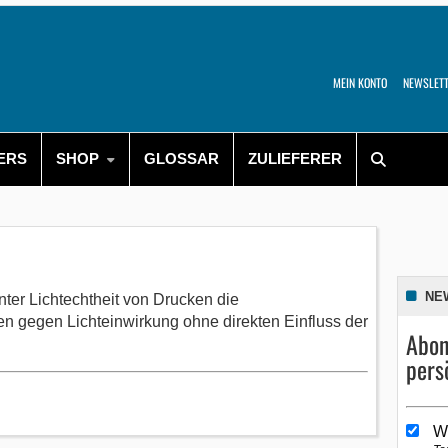
MEIN KONTO
NEWSLET
ERS
SHOP
GLOSSAR
ZULIEFERER
NE
ter Lichtechtheit von Drucken die
en gegen Lichteinwirkung ohne direkten Einfluss der
Abon
pers
W