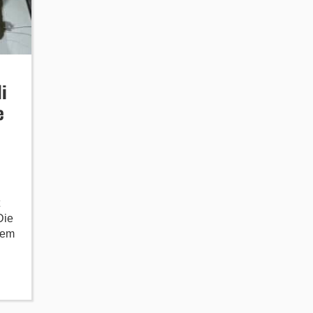
i
e
Die
nem