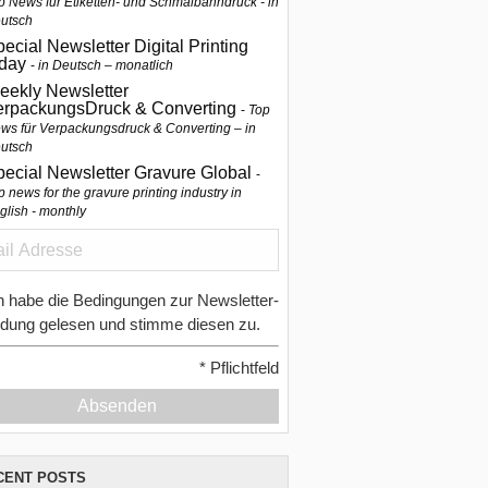
p News für Etiketten- und Schmalbahndruck - in
utsch
ecial Newsletter Digital Printing
oday
in Deutsch – monatlich
eekly Newsletter
erpackungsDruck & Converting
Top
ws für Verpackungsdruck & Converting – in
utsch
pecial Newsletter Gravure Global
p news for the gravure printing industry in
glish - monthly
h habe die Bedingungen zur Newsletter-
dung gelesen und stimme diesen zu.
*
Pflichtfeld
Absenden
CENT POSTS