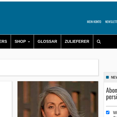
MEIN KONTO
NEWSLET
ERS
SHOP
GLOSSAR
ZULIEFERER
NE
Abon
pers
W