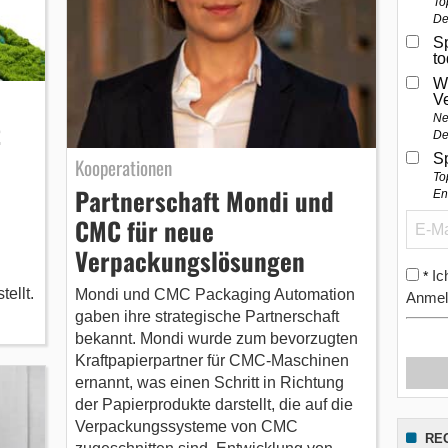
To
De
Sp
t
W
V
Ne
z
De
S
Kooperationen
To
Partnerschaft Mondi und
En
CMC für neue
Verpackungslösungen
Ic
*
ellt.
Mondi und CMC Packaging Automation
Anmel
gaben ihre strategische Partnerschaft
bekannt. Mondi wurde zum bevorzugten
Kraftpapierpartner für CMC-Maschinen
ernannt, was einen Schritt in Richtung
der Papierprodukte darstellt, die auf die
Verpackungssysteme von CMC
RE