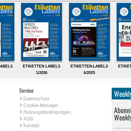
LABELS
ETIKETTEN LABELS
ETIKETTEN-LABELS
ETIKE
1/2026
6/2025
Service
Weekly
Datenschutz
Cookie-Manager
Abonni
Nutzungsbedingungen
Weekl
AGB
Kontakt