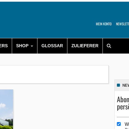
MEIN KONTO
NEWSLET
ERS
SHOP
GLOSSAR
ZULIEFERER
NE
Abon
pers
W