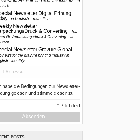
p News für Etiketten- und Schmalbahndruck - in
utsch
ecial Newsletter Digital Printing
oday
in Deutsch – monatlich
eekly Newsletter
erpackungsDruck & Converting
Top
ws für Verpackungsdruck & Converting – in
utsch
pecial Newsletter Gravure Global
p news for the gravure printing industry in
glish - monthly
h habe die Bedingungen zur Newsletter-
dung gelesen und stimme diesen zu.
*
Pflichtfeld
Absenden
CENT POSTS