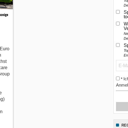
To
De
Sp
nzeige
t
W
V
Ne
De
S
 Euro
To
n
En
chst
care
Group
Ic
*
Anmel
e
ng)
An
RE