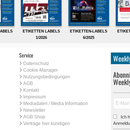
LABELS
ETIKETTEN LABELS
ETIKETTEN-LABELS
ETIKE
1/2026
6/2025
Service
Weekly
Datenschutz
Cookie-Manager
Abonni
Nutzungsbedingungen
Weekl
AGB
Kontakt
Impressum
Mediadaten / Media Information
Newsletter
AGB Shop
Ich 
*
Anmeldun
Verträge hier kündigen