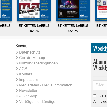
LABELS
ETIKETTEN LABELS
ETIKETTEN-LABELS
ETIKE
1/2026
6/2025
Service
Weekly
Datenschutz
Cookie-Manager
Abonni
Nutzungsbedingungen
Weekl
AGB
Kontakt
Impressum
Mediadaten / Media Information
Newsletter
AGB Shop
Ich 
*
Anmeldun
Verträge hier kündigen