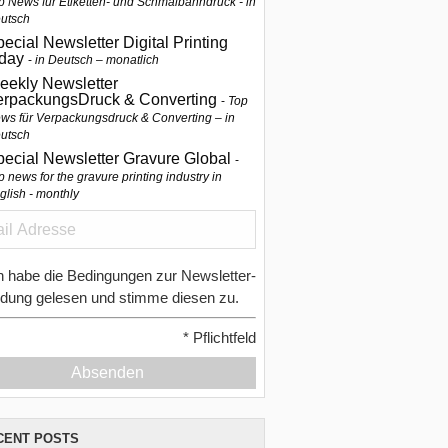
p News für Etiketten- und Schmalbahndruck - in
utsch
ecial Newsletter Digital Printing
oday
in Deutsch – monatlich
eekly Newsletter
erpackungsDruck & Converting
Top
ws für Verpackungsdruck & Converting – in
utsch
pecial Newsletter Gravure Global
p news for the gravure printing industry in
glish - monthly
h habe die Bedingungen zur Newsletter-
dung gelesen und stimme diesen zu.
*
Pflichtfeld
Absenden
CENT POSTS