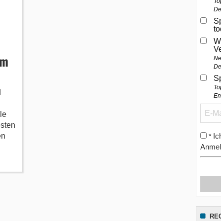
To
De
Sp
t
W
V
im
Ne
De
S
To
d
En
le
esten
en
Ic
*
Anmel
RE