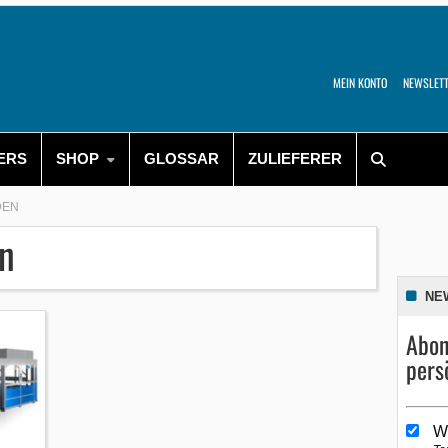
MEIN KONTO
NEWSLET
ERS
SHOP
GLOSSAR
ZULIEFERER
DEN
n
NE
Abon
pers
W