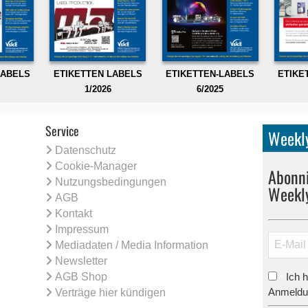
LABELS
ETIKETTEN LABELS
ETIKETTEN-LABELS
ETIKE
1/2026
6/2025
Service
Weekly
Datenschutz
Cookie-Manager
Abonni
Nutzungsbedingungen
Weekl
AGB
Kontakt
Impressum
Mediadaten / Media Information
Newsletter
AGB Shop
Ich 
*
Anmeldun
Verträge hier kündigen