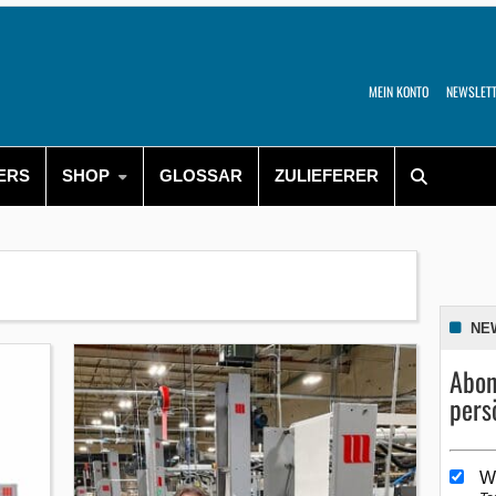
MEIN KONTO
NEWSLET
ERS
SHOP
GLOSSAR
ZULIEFERER
NE
Abon
pers
W