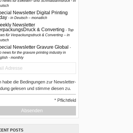
p News für Etiketten- und Schmalbahndruck - in
utsch
ecial Newsletter Digital Printing
oday
in Deutsch – monatlich
eekly Newsletter
erpackungsDruck & Converting
Top
ws für Verpackungsdruck & Converting – in
utsch
pecial Newsletter Gravure Global
p news for the gravure printing industry in
glish - monthly
h habe die Bedingungen zur Newsletter-
dung gelesen und stimme diesen zu.
*
Pflichtfeld
Absenden
CENT POSTS