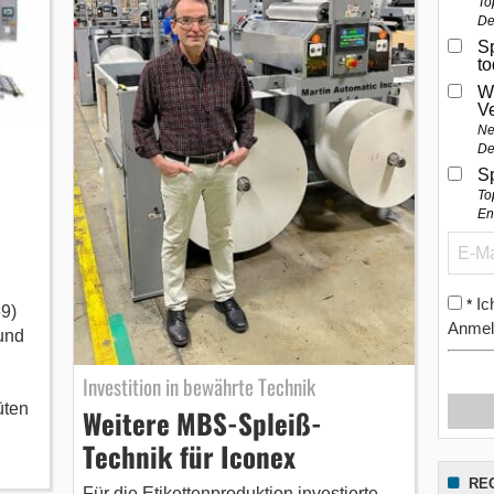
To
De
Sp
t
W
V
Ne
De
S
To
En
Ic
*
9)
Anmel
und
Investition in bewährte Technik
üten
Weitere MBS-Spleiß-
Technik für Iconex
RE
Für die Etikettenproduktion investierte