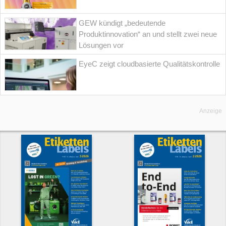
GEW kündigt „bedeutende
Produktinnovation“ an und stellt zwei neue
Lösungen vor
EyeC zeigt cloudbasierte Qualitätskontrolle
Anzeige