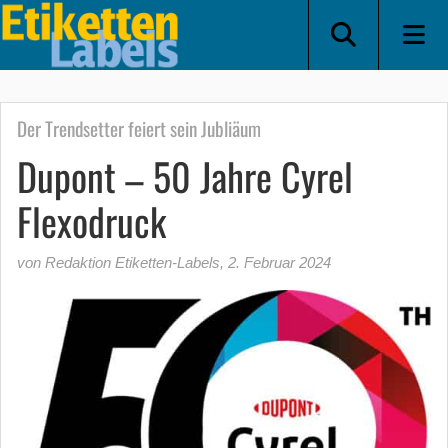
Der Trendsetter feiert sein Jubliäum
Dupont – 50 Jahre Cyrel
Flexodruck
von Redaktion Etiketten-Labels
,
2. Februar 2024