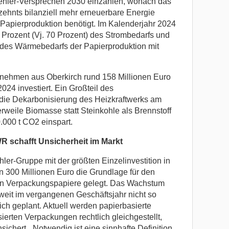
Koehler-Versprechen 2030 einzahlen, wonach das
ehnts bilanziell mehr erneuerbare Energie
e Papierproduktion benötigt. Im Kalenderjahr 2024
5 Prozent (Vj. 70 Prozent) des Strombedarfs und
) des Wärmebedarfs der Papierproduktion mit
rnehmen aus Oberkirch rund 158 Millionen Euro
2024 investiert. Ein Großteil des
f die Dekarbonisierung des Heizkraftwerks am
erweile Biomasse statt Steinkohle als Brennstoff
0.000 t CO2 einspart.
 schafft Unsicherheit im Markt
hler-Gruppe mit der größten Einzelinvestition in
 300 Millionen Euro die Grundlage für den
blen Verpackungspapiere gelegt. Das Wachstum
weit im vergangenen Geschäftsjahr nicht so
ich geplant. Aktuell werden papierbasierte
erten Verpackungen rechtlich gleichgestellt,
ichert. „Notwendig ist eine sinnhafte Definition