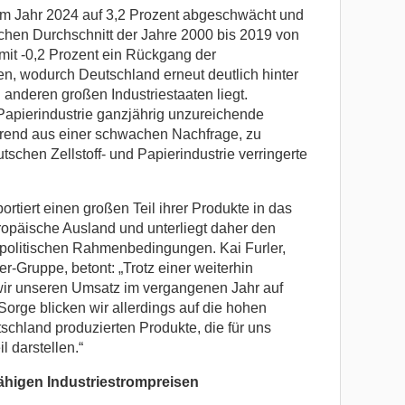
im Jahr 2024 auf 3,2 Prozent abgeschwächt und
ischen Durchschnitt der Jahre 2000 bis 2019 von
mit -0,2 Prozent ein Rückgang der
en, wodurch Deutschland erneut deutlich hinter
anderen großen Industriestaaten liegt.
apierindustrie ganzjährig unzureichende
erend aus einer schwachen Nachfrage, zu
schen Zellstoff- und Papierindustrie verringerte
rtiert einen großen Teil ihrer Produkte in das
ropäische Ausland und unterliegt daher den
spolitischen Rahmenbedingungen. Kai Furler,
r-Gruppe, betont: „Trotz einer weiterhin
ir unseren Umsatz im vergangenen Jahr auf
orge blicken wir allerdings auf die hohen
schland produzierten Produkte, die für uns
 darstellen.“
higen Industriestrompreisen