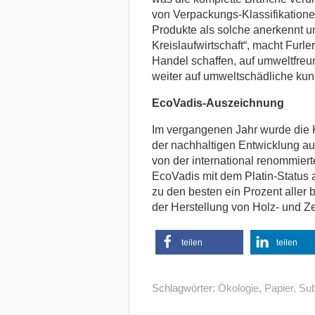
von Verpackungs-Klassifikatione
Produkte als solche anerkennt u
Kreislaufwirtschaft“, macht Furler
Handel schaffen, auf umweltfreu
weiter auf umweltschädliche kun
EcoVadis-Auszeichnung
Im vergangenen Jahr wurde die K
der nachhaltigen Entwicklung a
von der international renommier
EcoVadis mit dem Platin-Status 
zu den besten ein Prozent aller
der Herstellung von Holz- und Ze
teilen
teilen
Schlagwörter:
Ökologie
,
Papier
,
Sub