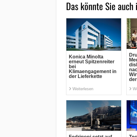
Das könnte Sie auch 
Dru
Konica Minolta
Me
erneut Spitzenreiter
dis
bei
nac
Klimaengagement in
Wir
der Lieferkette
der
Weiterlesen
We
Fedrigoni setzt auf
Tec