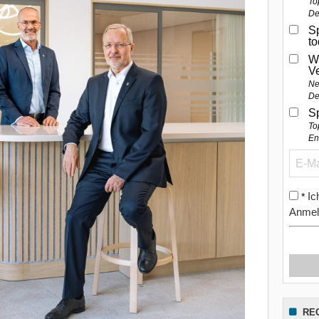
To
De
Sp
t
W
V
Ne
De
S
To
En
Ic
*
Anmel
RE