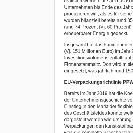
realisiert werden, die auf das 
Unternehmen bis Ende des Jahrz
produzieren will, als es für sein
wurden bilanziell bereits rund 8
rund 74 Prozent (Vj. 60 Prozent
erneuerbarer Energie gedeckt.
Insgesamt hat das Familienunte
(Vj. 151 Millionen Euro) im Jahr 
Investitionsvolumens entfällt au
Firmenstammsitz. Dort wird mittl
eingesetzt, was jährlich rund 15
EU-Verpackungsrichtlinie PPWR
Bereits im Jahr 2019 hat die Koe
der Unternehmensgeschichte von
Einstieg in den Markt der flexi
des Geschäftsfeldes konnte welt
dargestellt werden wie ursprüngl
Verpackungen den kunst-stoffbasi
was die komplette Branche veruns