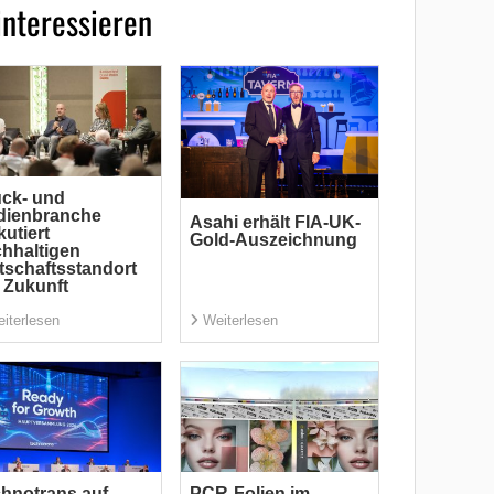
interessieren
ck- und
dienbranche
Asahi erhält FIA-UK-
kutiert
Gold-Auszeichnung
hhaltigen
tschaftsstandort
 Zukunft
iterlesen
Weiterlesen
hnotrans auf
PCR-Folien im