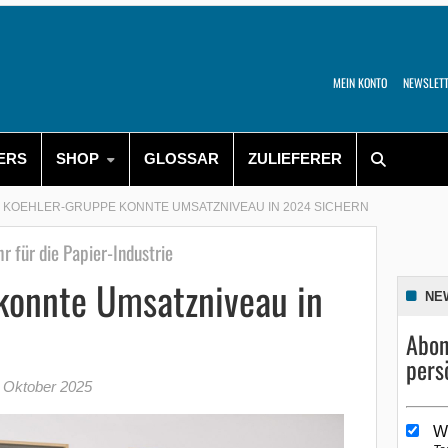
MEIN KONTO
NEWSLET
ERS
SHOP
GLOSSAR
ZULIEFERER
KOEHLER-GRUPPE KONNTE UMSATZNIVEAU IN 2024 SICHERN
r für die Papier-Industrie
konnte Umsatzniveau in
NE
Abon
pers
 Oktober 2025
W