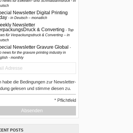
p News für Etiketten- und Schmalbahndruck - in
utsch
ecial Newsletter Digital Printing
oday
in Deutsch – monatlich
eekly Newsletter
erpackungsDruck & Converting
Top
ws für Verpackungsdruck & Converting – in
utsch
pecial Newsletter Gravure Global
p news for the gravure printing industry in
glish - monthly
h habe die Bedingungen zur Newsletter-
dung gelesen und stimme diesen zu.
*
Pflichtfeld
Absenden
CENT POSTS