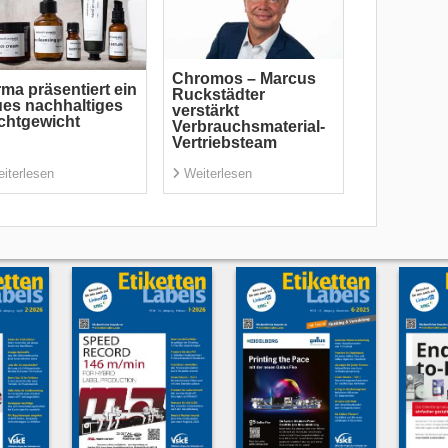
Chromos – Marcus
ma präsentiert ein
Ruckstädter
es nachhaltiges
verstärkt
chtgewicht
Verbrauchsmaterial-
Vertriebsteam
iterlesen
Weiterlesen