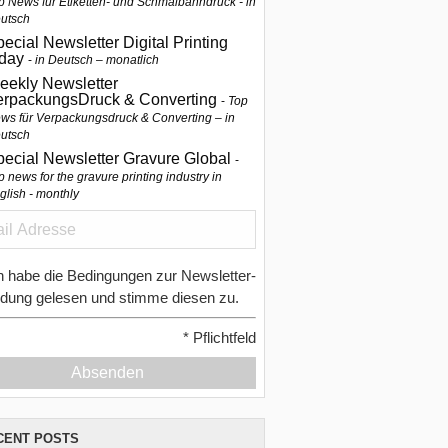
p News für Etiketten- und Schmalbahndruck - in
utsch
ecial Newsletter Digital Printing
oday
in Deutsch – monatlich
eekly Newsletter
erpackungsDruck & Converting
Top
ws für Verpackungsdruck & Converting – in
utsch
pecial Newsletter Gravure Global
p news for the gravure printing industry in
glish - monthly
h habe die Bedingungen zur Newsletter-
dung gelesen und stimme diesen zu.
*
Pflichtfeld
Absenden
CENT POSTS