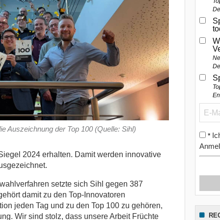
To
De
Sp
t
W
V
Ne
De
S
To
En
ie Auszeichnung der Top 100 (Quelle: Sihl)
Ic
*
Anmel
iegel 2024 erhalten. Damit werden innovative
usgezeichnet.
wahlverfahren setzte sich Sihl gegen 387
 gehört damit zu den Top-Innovatoren
tion jeden Tag und zu den Top 100 zu gehören,
RE
ng. Wir sind stolz, dass unsere Arbeit Früchte