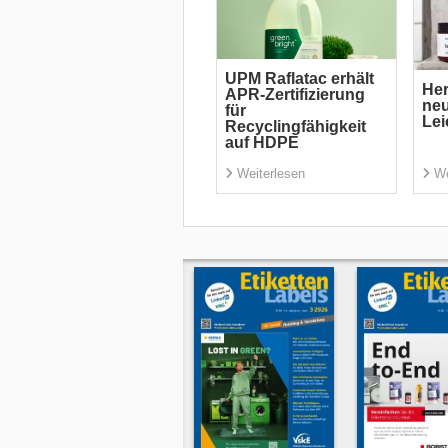
UPM Raflatac erhält
Her
APR-Zertifizierung
neu
für
Lei
Recyclingfähigkeit
auf HDPE
Weiterlesen
We