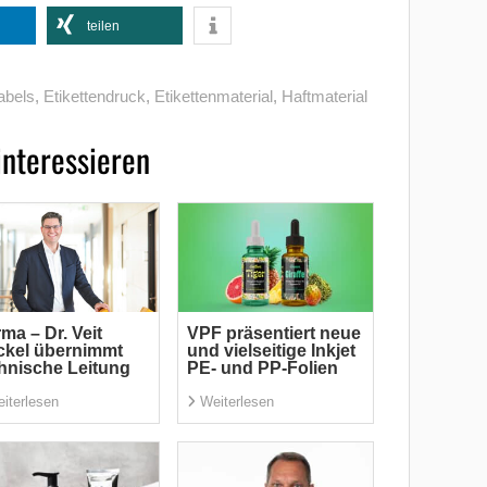
teilen
abels
,
Etikettendruck
,
Etikettenmaterial
,
Haftmaterial
interessieren
ma – Dr. Veit
VPF präsentiert neue
ckel übernimmt
und vielseitige Inkjet
hnische Leitung
PE- und PP-Folien
iterlesen
Weiterlesen