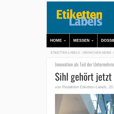
HOME
MESSEN
DOSSI
ETIKETTEN-LABELS
BRANCHEN-NEWS
Innovation als Teil der Unternehm
Sihl gehört jetz
von Redaktion Etiketten-Labels
,
20