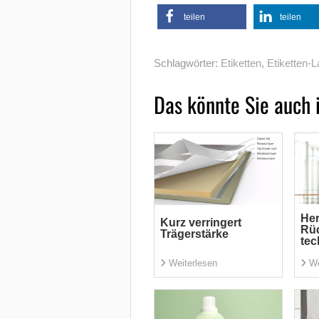
teilen
teilen
Schlagwörter:
Etiketten
,
Etiketten-L
Das könnte Sie auch 
Her
Kurz verringert
Rü
Trägerstärke
tec
Weiterlesen
We