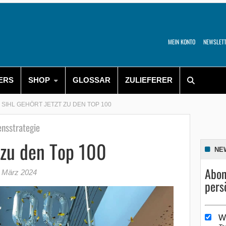
MEIN KONTO
NEWSLET
ERS
SHOP
GLOSSAR
ZULIEFERER
SIHL GEHÖRT JETZT ZU DEN TOP 100
ensstrategie
t zu den Top 100
NE
Abon
. März 2024
pers
W