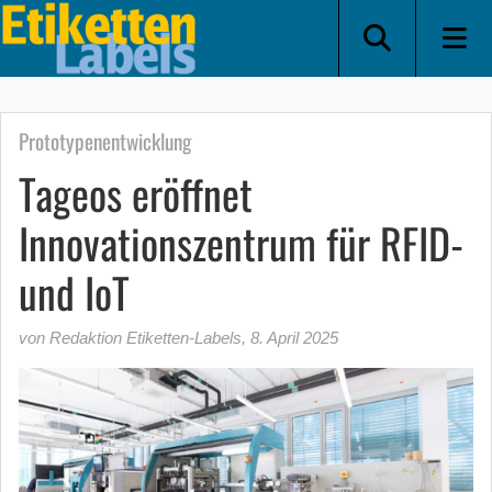
Prototypenentwicklung
Tageos eröffnet
Innovationszentrum für RFID-
und IoT
von Redaktion Etiketten-Labels
,
8. April 2025