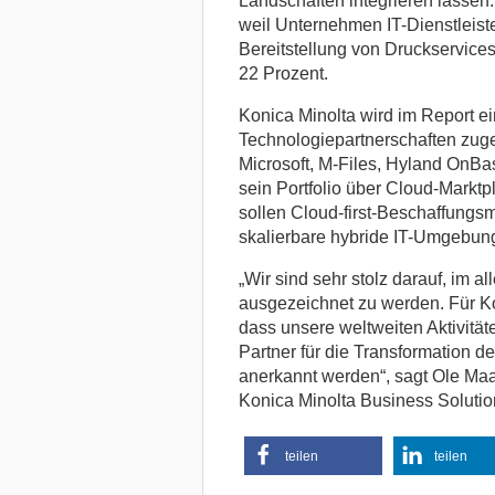
Landschaften integrieren lassen.
weil Unternehmen IT-Dienstleister
Bereitstellung von Druckservice
22 Prozent.
Konica Minolta wird im Report ei
Technologiepartnerschaften zug
Microsoft, M-Files, Hyland OnBa
sein Portfolio über Cloud-Marktp
sollen Cloud-first-Beschaffungs
skalierbare hybride IT-Umgebun
„Wir sind sehr stolz darauf, im 
ausgezeichnet zu werden. Für Kon
dass unsere weltweiten Aktivitäte
Partner für die Transformation de
anerkannt werden“, sagt Ole Maaz
Konica Minolta Business Solutio
teilen
teilen