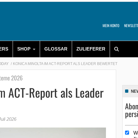
MEIN KONTO
NEWSLET
ERS
SHOP
GLOSSAR
ZULIEFERER
TODAY
KONICA MINOLTA IM ACT-REPORT ALS LEADER BEWERTET
steme 2026
im ACT-Report als Leader
NE
Abon
pers
Juli 2026
W