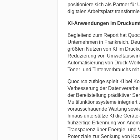
positioniere sich als Partner fü
digitalen Arbeitsplatz transformi
KI-Anwendungen im Druckumf
Begleitend zum Report hat Quoci
Unternehmen in Frankreich, Deu
größten Nutzen von KI im Druck
Reduzierung von Umweltauswirku
Automatisierung von Druck-Workf
Toner- und Tintenverbrauchs mit
Quocirca zufolge spielt KI bei Ko
Verbesserung der Datenverarbei
der Bereitstellung prädiktiver Ser
Multifunktionssysteme integriert
vorausschauende Wartung sowie 
hinaus unterstütze KI die Gerät
frühzeitige Erkennung von Anoma
Transparenz über Energie- und V
Potenziale zur Senkung von Kos