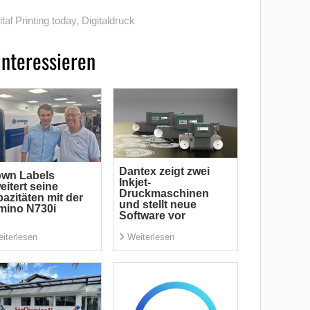
ital Printing today
,
Digitaldruck
interessieren
Dantex zeigt zwei
own Labels
Inkjet-
eitert seine
Druckmaschinen
azitäten mit der
und stellt neue
mino N730i
Software vor
iterlesen
Weiterlesen