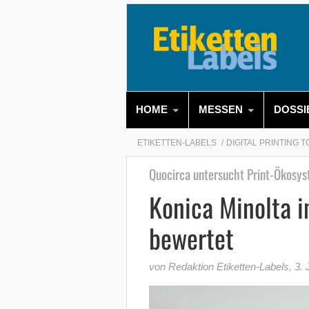
HOME
MESSEN
DOSSI
ETIKETTEN-LABELS
DIGITAL PRINTING 
Quocirca untersucht Print-Ökosy
Konica Minolta 
bewertet
von Redaktion Etiketten-Labels
,
3. 