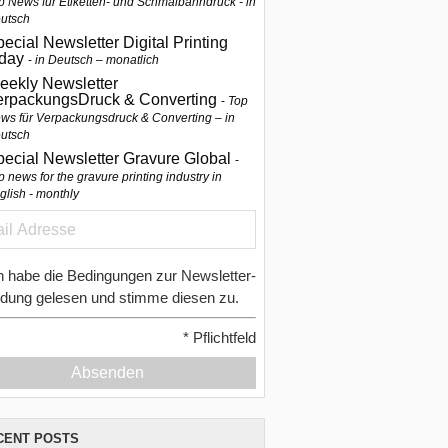
p News für Etiketten- und Schmalbahndruck - in
utsch
ecial Newsletter Digital Printing
oday
in Deutsch – monatlich
eekly Newsletter
erpackungsDruck & Converting
Top
ws für Verpackungsdruck & Converting – in
utsch
pecial Newsletter Gravure Global
p news for the gravure printing industry in
glish - monthly
h habe die Bedingungen zur Newsletter-
dung gelesen und stimme diesen zu.
*
Pflichtfeld
Absenden
CENT POSTS