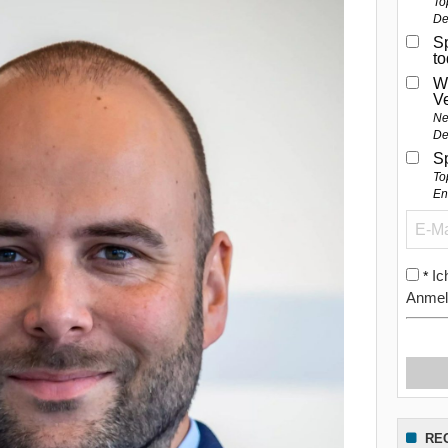
To
De
Sp
t
W
V
Ne
De
S
To
En
Ic
*
Anmel
RE