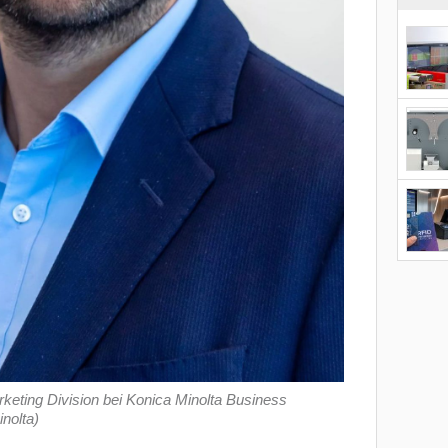
rketing Division bei Konica Minolta Business
nolta)