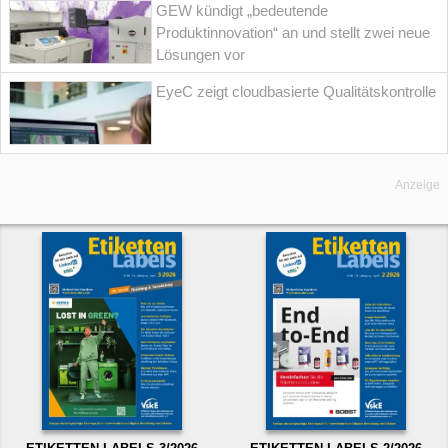
GEW kündigt „bedeutende
Produktinnovation“ an und stellt zwei neue
Lösungen vor
EyeC zeigt cloudbasierte Qualitätskontrolle
Anzeige