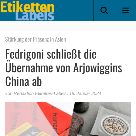
Stärkung der Präsenz in Asien
Fedrigoni schließt die
Übernahme von Arjowiggins
China ab
von Redaktion Etiketten-Labels
,
18. Januar 2024