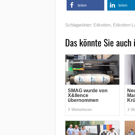
teilen
teilen
Schlagwörter:
Etiketten
,
Etiketten-L
Das könnte Sie auch 
SMAG wurde von
Neu
X&llence
Mas
übernommen
Kr
Weiterlesen
We