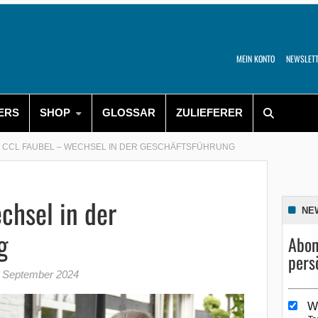
MEIN KONTO
NEWSLET
ERS
SHOP
GLOSSAR
ZULIEFERER
CCL FAUBEL – WECHSEL IN DER GESCHÄFTSFÜHRUNG
chsel in der
NE
g
Abon
pers
. September 2024
W