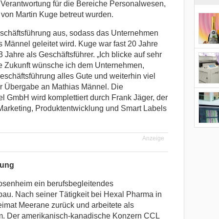
Verantwortung für die Bereiche Personalwesen,
 von Martin Kuge betreut wurden.
eschäftsführung aus, sodass das Unternehmen
 Männel geleitet wird. Kuge war fast 20 Jahre
Jahre als Geschäftsführer. „Ich blicke auf sehr
die Zukunft wünsche ich dem Unternehmen,
schäftsführung alles Gute und weiterhin viel
der Übergabe an Mathias Männel. Die
 GmbH wird komplettiert durch Frank Jäger, der
 Marketing, Produktentwicklung und Smart Labels
Anzeige
rung
osenheim ein berufsbegleitendes
au. Nach seiner Tätigkeit bei Hexal Pharma in
eimat Meerane zurück und arbeitete als
rm. Der amerikanisch-kanadische Konzern CCL