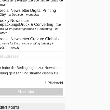
p News für Etiketten- und Schmalbahndruck - in
utsch
ecial Newsletter Digital Printing
oday
in Deutsch – monatlich
eekly Newsletter
erpackungsDruck & Converting
Top
ws für Verpackungsdruck & Converting – in
utsch
pecial Newsletter Gravure Global
p news for the gravure printing industry in
glish - monthly
h habe die Bedingungen zur Newsletter-
dung gelesen und stimme diesen zu.
*
Pflichtfeld
Absenden
CENT POSTS