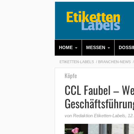
HOME
MESSEN
DOSSI
ETIKETTEN-LABELS
BRANCHEN-NEWS
Köpfe
CCL Faubel – We
Geschäftsführun
von Redaktion Etiketten-Labels
,
12