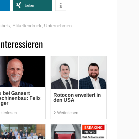
teilen
abels
,
Etikettendruck
,
Unternehmen
interessieren
 bei Gansert
Rotocon erweitert in
chinenbau: Felix
den USA
üger
iterlesen
Weiterlesen