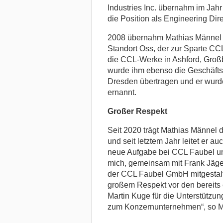
Industries Inc. übernahm im Ja
die Position als Engineering Dire
2008 übernahm Mathias Männel a
Standort Oss, der zur Sparte CCL 
die CCL-Werke in Ashford, Großb
wurde ihm ebenso die Geschäfts
Dresden übertragen und er wurd
ernannt.
Großer Respekt
Seit 2020 trägt Mathias Männel d
und seit letztem Jahr leitet er au
neue Aufgabe bei CCL Faubel um
mich, gemeinsam mit Frank Jäger
der CCL Faubel GmbH mitgestalt
großem Respekt vor den bereits e
Martin Kuge für die Unterstütz
zum Konzernunternehmen“, so M