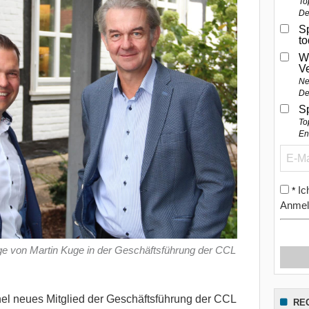
To
De
Sp
t
W
V
Ne
De
S
To
En
Ic
*
Anmel
olge von Martin Kuge in der Geschäftsführung der CCL
el neues Mitglied der Geschäftsführung der CCL
RE