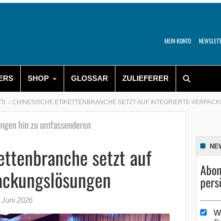
MEIN KONTO
NEWSLET
ERS
SHOP
GLOSSAR
ZULIEFERER
TS
CHINESISCHE ETIKETTENBRANCHE SETZT AUF INTEGRIERTE VERPA
ungen hin zu umfassenderen
NE
ettenbranche setzt auf
Abon
packungslösungen
pers
 Juni 2026
W