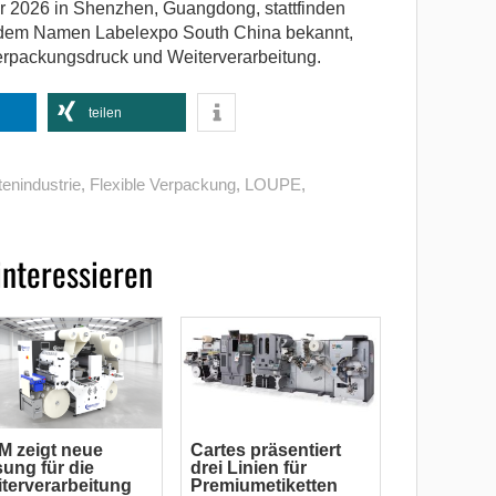
r 2026 in Shenzhen, Guangdong, stattfinden
r dem Namen Labelexpo South China bekannt,
 Verpackungsdruck und Weiterverarbeitung.
teilen
tenindustrie
,
Flexible Verpackung
,
LOUPE
,
interessieren
 zeigt neue
Cartes präsentiert
ung für die
drei Linien für
terverarbeitung
Premiumetiketten