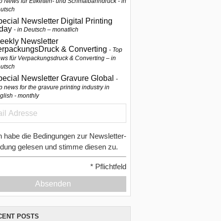
p News für Etiketten- und Schmalbahndruck - in
utsch
ecial Newsletter Digital Printing
oday
in Deutsch – monatlich
eekly Newsletter
erpackungsDruck & Converting
Top
ws für Verpackungsdruck & Converting – in
utsch
pecial Newsletter Gravure Global
p news for the gravure printing industry in
glish - monthly
h habe die Bedingungen zur Newsletter-
dung gelesen und stimme diesen zu.
*
Pflichtfeld
Absenden
CENT POSTS