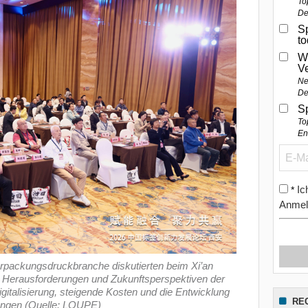
To
De
Sp
t
W
V
Ne
De
S
To
En
Ic
*
Anmel
erpackungsdruckbranche diskutierten beim Xi’an
n Herausforderungen und Zukunftsperspektiven der
igitalisierung, steigende Kosten und die Entwicklung
RE
sungen (Quelle: LOUPE)