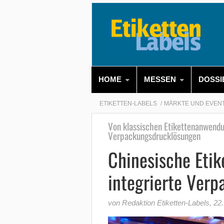
HOME
MESSEN
DOSSI
ETIKETTEN-LABELS
MÄRKTE UND EVEN
Von klassischen Etikettenanwend
Verpackungsdrucklösungen
Chinesische Etik
integrierte Ver
von Redaktion Etiketten-Labels
,
22.