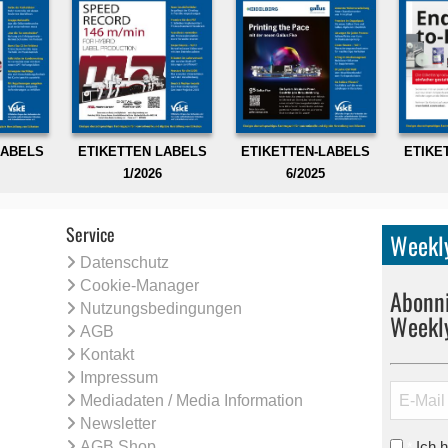
LABELS
ETIKETTEN LABELS
ETIKETTEN-LABELS
ETIKE
1/2026
6/2025
Service
Weekly
Datenschutz
Cookie-Manager
Abonni
Nutzungsbedingungen
Weekl
AGB
Kontakt
Impressum
Mediadaten / Media Information
Newsletter
AGB Shop
Ich 
*