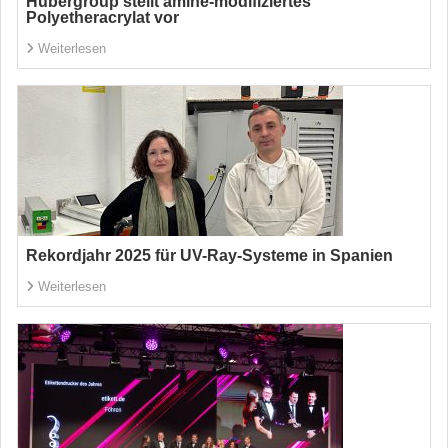
Hubergroup stellt amine-modifiziertes
Polyetheracrylat vor
Weiterlesen
Rekordjahr 2025 für UV-Ray-Systeme in Spanien
Weiterlesen