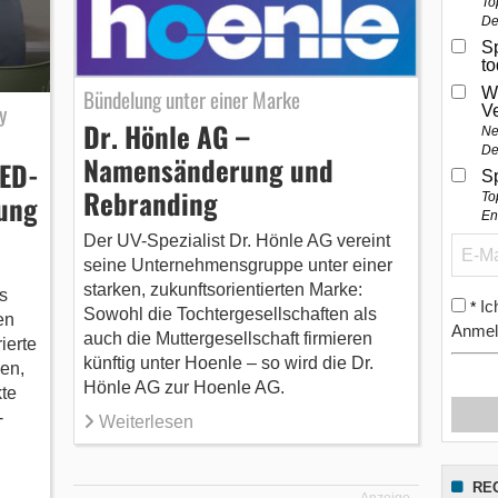
To
De
Sp
t
Bündelung unter einer Marke
W
y
V
Dr. Hönle AG –
Ne
De
Namensänderung und
LED-
S
Rebranding
tung
To
En
Der UV-Spezialist Dr. Hönle AG vereint
seine Unternehmensgruppe unter einer
starken, zukunftsorientierten Marke:
s
Ic
*
Sowohl die Tochtergesellschaften als
en
Anmel
auch die Muttergesellschaft firmieren
ierte
künftig unter Hoenle – so wird die Dr.
en,
Hönle AG zur Hoenle AG.
kte
-
Weiterlesen
RE
Anzeige