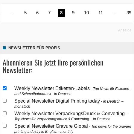
1
…
5
6
7
8
9
10
11
…
39
Anzeige
NEWSLETTER FÜR PROFIS
Abonnieren Sie jetzt Ihre persönlichen
Newsletter:
Weekly Newsletter Etiketten-Labels
Top News für Etiketten-
und Schmalbahndruck - in Deutsch
Special Newsletter Digital Printing today
in Deutsch –
monatlich
Weekly Newsletter VerpackungsDruck & Converting
Top News für Verpackungsdruck & Converting – in Deutsch
Special Newsletter Gravure Global
Top news for the gravure
printing industry in English - monthly