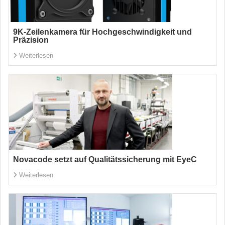
9K-Zeilenkamera für Hochgeschwindigkeit und
Präzision
Weiterlesen
Novacode setzt auf Qualitätssicherung mit EyeC
Weiterlesen