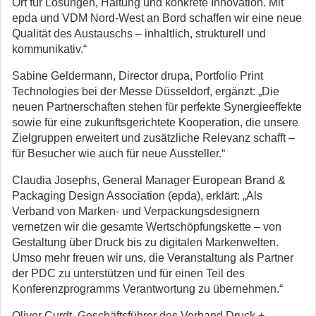
Ort für Lösungen, Haltung und konkrete Innovation. Mit
epda und VDM Nord-West an Bord schaffen wir eine neue
Qualität des Austauschs – inhaltlich, strukturell und
kommunikativ.“
Sabine Geldermann, Director drupa, Portfolio Print
Technologies bei der Messe Düsseldorf, ergänzt: „Die
neuen Partnerschaften stehen für perfekte Synergieeffekte
sowie für eine zukunftsgerichtete Kooperation, die unsere
Zielgruppen erweitert und zusätzliche Relevanz schafft –
für Besucher wie auch für neue Aussteller.“
Claudia Josephs, General Manager European Brand &
Packaging Design Association (epda), erklärt: „Als
Verband von Marken- und Verpackungsdesignern
vernetzen wir die gesamte Wertschöpfungskette – von
Gestaltung über Druck bis zu digitalen Markenwelten.
Umso mehr freuen wir uns, die Veranstaltung als Partner
der PDC zu unterstützen und für einen Teil des
Konferenzprogramms Verantwortung zu übernehmen.“
Oliver Curdt, Geschäftsführer des Verband Druck +