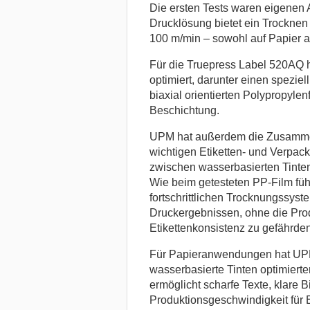
Die ersten Tests waren eigenen
Drucklösung bietet ein Trocknen
100 m/min – sowohl auf Papier al
Für die Truepress Label 520AQ
optimiert, darunter einen speziel
biaxial orientierten Polypropylen
Beschichtung.
UPM hat außerdem die Zusamme
wichtigen Etiketten- und Verpacku
zwischen wasserbasierten Tinten
Wie beim getesteten PP-Film füh
fortschrittlichen Trocknungssyst
Druckergebnissen, ohne die Produ
Etikettenkonsistenz zu gefährden
Für Papieranwendungen hat UPM e
wasserbasierte Tinten optimierte
ermöglicht scharfe Texte, klare 
Produktionsgeschwindigkeit für E