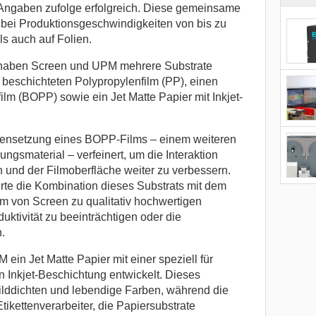
 Angaben zufolge erfolgreich. Diese gemeinsame
 bei Produktionsgeschwindigkeiten von bis zu
s auch auf Folien.
 haben Screen und UPM mehrere Substrate
l beschichteten Polypropylenfilm (PP), einen
film (BOPP) sowie ein Jet Matte Papier mit Inkjet-
nsetzung eines BOPP-Films – einem weiteren
ngsmaterial – verfeinert, um die Interaktion
 und der Filmoberfläche weiter zu verbessern.
rte die Kombination dieses Substrats mit dem
em von Screen zu qualitativ hochwertigen
ktivität zu beeinträchtigen oder die
.
in Jet Matte Papier mit einer speziell für
n Inkjet-Beschichtung entwickelt. Dieses
Bilddichten und lebendige Farben, während die
tikettenverarbeiter, die Papiersubstrate