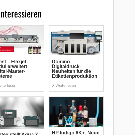
interessieren
st – Flexjet-
Domino –
ul erweitert
Digitaldruck-
ital-Master-
Neuheiten für die
steme
Etikettenproduktion
iterlesen
Weiterlesen
HP Indigo 6K+: Neue
tex stellt Aqua X