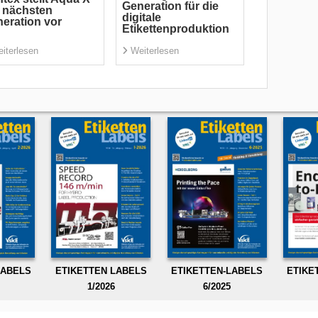
Generation für die
 nächsten
digitale
eration vor
Etikettenproduktion
iterlesen
Weiterlesen
LABELS
ETIKETTEN LABELS
ETIKETTEN-LABELS
ETIKE
1/2026
6/2025