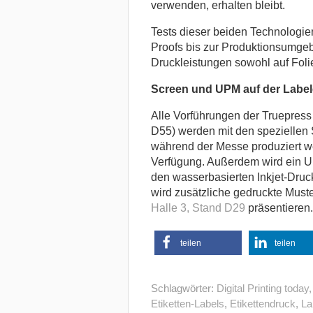
verwenden, erhalten bleibt.
Tests dieser beiden Technologi
Proofs bis zur Produktionsumgeb
Druckleistungen sowohl auf Folie
Screen und UPM auf der Labe
Alle Vorführungen der Truepres
D55) werden mit den speziellen 
während der Messe produziert we
Verfügung. Außerdem wird ein U
den wasserbasierten Inkjet-Druc
wird zusätzliche gedruckte Must
Halle 3, Stand D29
präsentieren.
teilen
teilen
Schlagwörter:
Digital Printing today
Etiketten-Labels
,
Etikettendruck
,
La