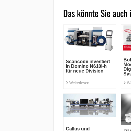
Das könnte Sie auch 
Bob
Scancode investiert
Mod
in Domino N610i-h
Dig
für neue Division
Sy
Weiterlesen
We
Gallus und
Dan