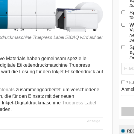
To
De
Sp
t
W
V
Ne
tendruckmaschine Truepress Label 520AQ wird auf der
De
S
To
e Materials haben gemeinsam spezielle
En
 digitale Etikettendruckmaschine Truepress
wird die Lösung für den Inkjet-Etikettendruck auf
Ic
*
Anmel
terials
zusammengearbeitet, um verschiedene
en, die für den Einsatz mit der neuen
 Inkjet-Digitaldruckmaschine
Truepress Label
urden.
Anzeige
RE