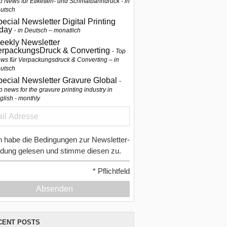
p News für Etiketten- und Schmalbahndruck - in
utsch
ecial Newsletter Digital Printing
oday
in Deutsch – monatlich
eekly Newsletter
erpackungsDruck & Converting
Top
ws für Verpackungsdruck & Converting – in
utsch
pecial Newsletter Gravure Global
p news for the gravure printing industry in
glish - monthly
h habe die Bedingungen zur Newsletter-
dung gelesen und stimme diesen zu.
*
Pflichtfeld
Absenden
CENT POSTS