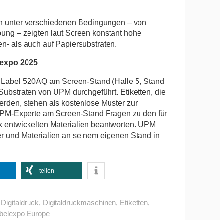
en unter verschiedenen Bedingungen – von
ung – zeigten laut Screen konstant hohe
n- als auch auf Papiersubstraten.
lexpo 2025
s Label 520AQ am Screen-Stand (Halle 5, Stand
Substraten von UPM durchgeführt. Etiketten, die
rden, stehen als kostenlose Muster zur
PM-Experte am Screen-Stand Fragen zu den für
k entwickelten Materialien beantworten. UPM
er und Materialien an seinem eigenen Stand in
teilen
,
Digitaldruck
,
Digitaldruckmaschinen
,
Etiketten
,
belexpo Europe