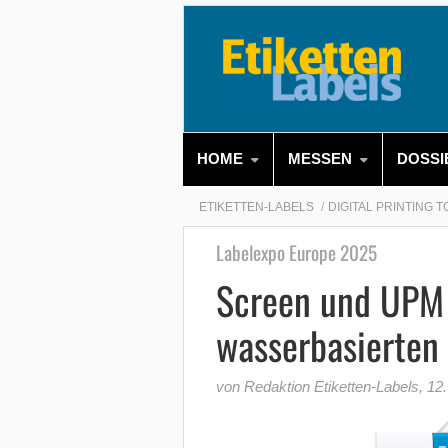
HOME
MESSEN
DOSSI
ETIKETTEN-LABELS
DIGITAL PRINTING 
Labelexpo Europe 2025
Screen und UPM –
wasserbasierten 
von Redaktion Etiketten-Labels
,
12