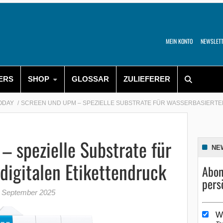
MEIN KONTO
NEWSLET
ERS
SHOP
GLOSSAR
ZULIEFERER
TODAY
SCREEN UND UPM – SPEZIELLE SUBSTRATE FÜR WASSERBASIERTE
 spezielle Substrate für
NE
digitalen Etikettendruck
Abon
pers
. September 2025
W