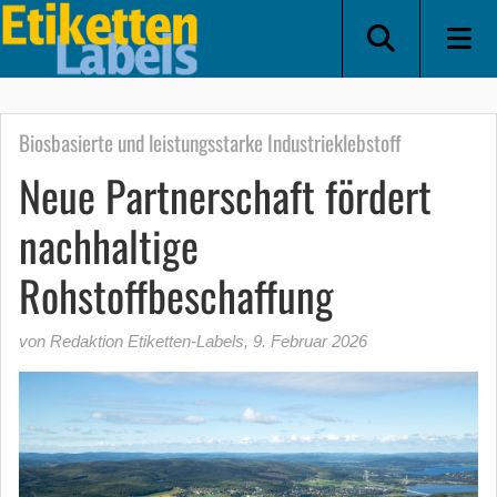
Biosbasierte und leistungsstarke Industrieklebstoff
Neue Partnerschaft fördert
nachhaltige
Rohstoffbeschaffung
von Redaktion Etiketten-Labels
,
9. Februar 2026