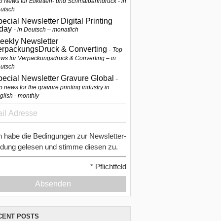
p News für Etiketten- und Schmalbahndruck - in
utsch
ecial Newsletter Digital Printing
oday
in Deutsch – monatlich
eekly Newsletter
erpackungsDruck & Converting
Top
ws für Verpackungsdruck & Converting – in
utsch
pecial Newsletter Gravure Global
p news for the gravure printing industry in
glish - monthly
h habe die Bedingungen zur Newsletter-
dung gelesen und stimme diesen zu.
*
Pflichtfeld
Absenden
CENT POSTS