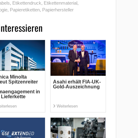
abels
,
Etikettendruck
,
Etikettenmaterial
,
ogie
,
Papieretiketten
,
Papierhersteller
interessieren
ica Minolta
eut Spitzenreiter
Asahi erhält FIA-UK-
Gold-Auszeichnung
imaengagement in
 Lieferkette
iterlesen
Weiterlesen