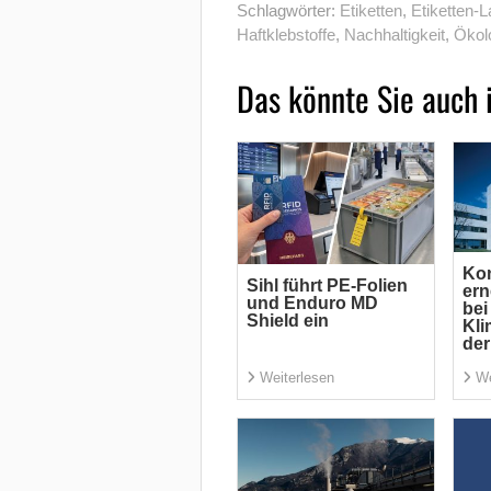
Schlagwörter:
Etiketten
,
Etiketten-L
Haftklebstoffe
,
Nachhaltigkeit
,
Ökol
Das könnte Sie auch 
Kon
Sihl führt PE-Folien
ern
und Enduro MD
bei
Shield ein
Kl
der
Weiterlesen
We