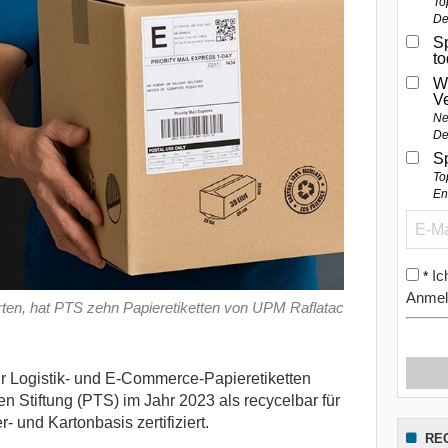
To
De
Sp
t
W
V
Ne
De
S
To
En
Ic
*
Anmel
rten, hat PTS zehn Papieretiketten von UPM Raflatac
r Logistik- und E-Commerce-Papieretiketten
 Stiftung (PTS) im Jahr 2023 als recycelbar für
 und Kartonbasis zertifiziert.
RE