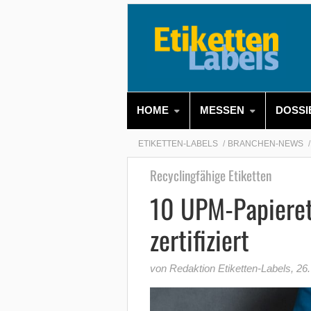
HOME
MESSEN
DOSSI
ETIKETTEN-LABELS
BRANCHEN-NEWS
Recyclingfähige Etiketten
10 UPM-Papieret
zertifiziert
von Redaktion Etiketten-Labels
,
26.