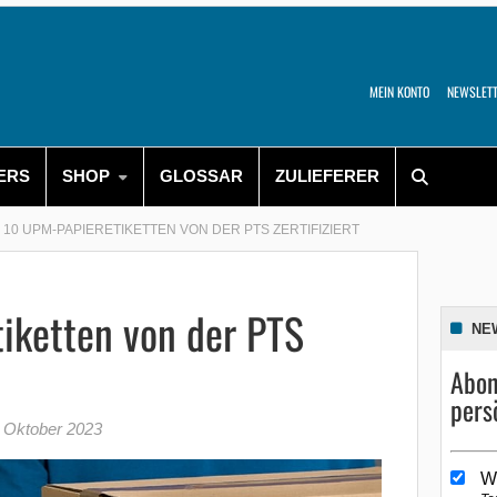
MEIN KONTO
NEWSLET
ERS
SHOP
GLOSSAR
ZULIEFERER
10 UPM-PAPIERETIKETTEN VON DER PTS ZERTIFIZIERT
iketten von der PTS
NE
Abon
pers
 Oktober 2023
W