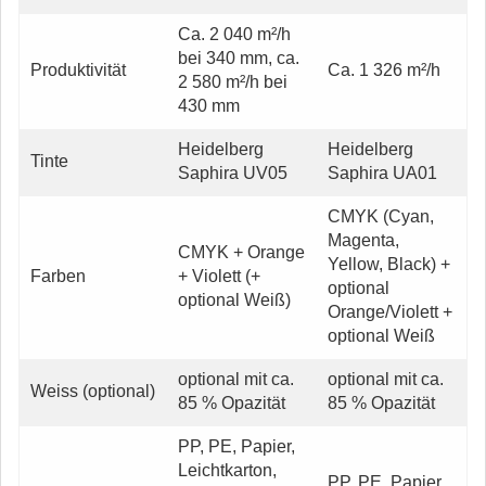
Ca. 2 040 m²/h
bei 340 mm, ca.
Produktivität
Ca. 1 326 m²/h
2 580 m²/h bei
430 mm
Heidelberg
Heidelberg
Tinte
Saphira UV05
Saphira UA01
CMYK (Cyan,
Magenta,
CMYK + Orange
Yellow, Black) +
Farben
+ Violett (+
optional
optional Weiß)
Orange/Violett +
optional Weiß
optional mit ca.
optional mit ca.
Weiss (optional)
85 % Opazität
85 % Opazität
PP, PE, Papier,
Leichtkarton,
PP, PE, Papier