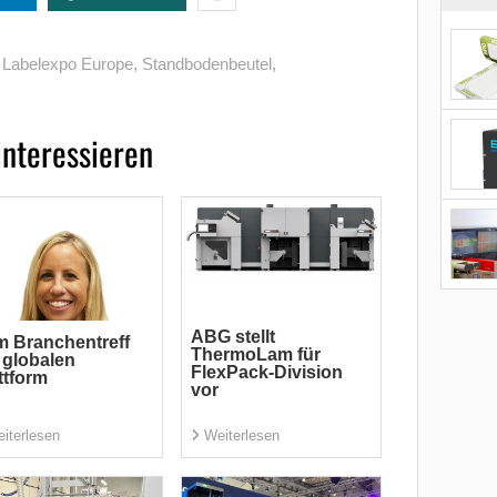
,
Labelexpo Europe
,
Standbodenbeutel
,
interessieren
ABG stellt
 Branchentreff
ThermoLam für
 globalen
FlexPack-Division
ttform
vor
iterlesen
Weiterlesen