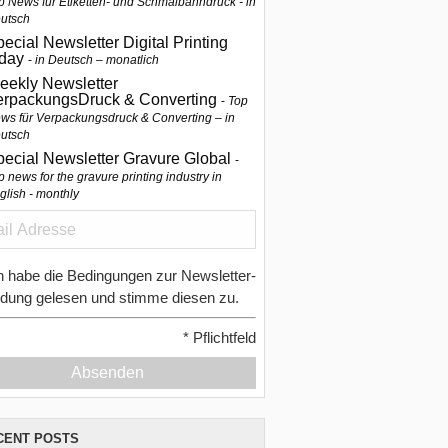
p News für Etiketten- und Schmalbahndruck - in
utsch
ecial Newsletter Digital Printing
oday
in Deutsch – monatlich
eekly Newsletter
erpackungsDruck & Converting
Top
ws für Verpackungsdruck & Converting – in
utsch
pecial Newsletter Gravure Global
p news for the gravure printing industry in
glish - monthly
h habe die Bedingungen zur Newsletter-
dung gelesen und stimme diesen zu.
*
Pflichtfeld
Absenden
CENT POSTS