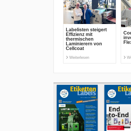
Labelisten steigert
Cod
Effizienz mit
inv
thermischen
Fl
Laminierern von
Cellcoat
Weiterlesen
We