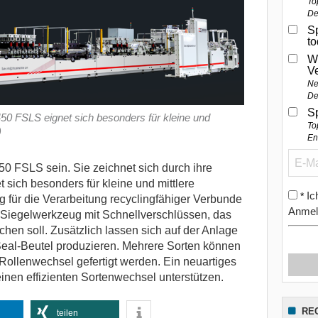
To
De
Sp
t
W
V
Ne
De
S
0 FSLS eignet sich besonders für kleine und
To
)
En
50 FSLS sein.
Sie zeichnet sich durch ihre
sich besonders für kleine und mittlere
Ic
*
 für die Verarbeitung recyclingfähiger Verbunde
Anmel
n Siegelwerkzeug mit Schnellverschlüssen, das
hen soll. Zusätzlich lassen sich auf der Anlage
eal-Beutel produzieren. Mehrere Sorten können
ollenwechsel gefertigt werden. Ein neuartiges
en effizienten Sortenwechsel unterstützen.
RE
teilen