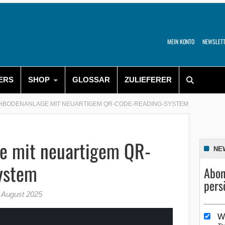
MEIN KONTO
NEWSLET
ERS
SHOP
GLOSSAR
ZULIEFERER
HBODENANLAGE MIT NEUARTIGEM QR-CODE-READING-SYSTEM
e mit neuartigem QR-
NE
ystem
Abon
pers
 August 2025
W