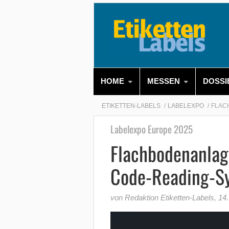
HOME
MESSEN
DOSSI
ETIKETTEN-LABELS
LABELEXPO
FLAC
Labelexpo Europe 2025
Flachbodenanlag
Code-Reading-S
von Redaktion Etiketten-Labels
,
14.