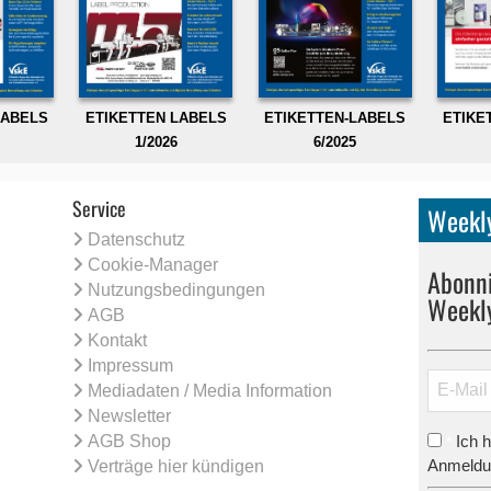
LABELS
ETIKETTEN LABELS
ETIKETTEN-LABELS
ETIKE
1/2026
6/2025
Service
Weekly
Datenschutz
Cookie-Manager
Abonni
Nutzungsbedingungen
Weekl
AGB
Kontakt
Impressum
Mediadaten / Media Information
Newsletter
AGB Shop
Ich 
*
Anmeldun
Verträge hier kündigen