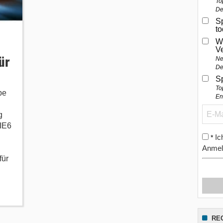
To
De
Sp
t
W
V
ür
Ne
De
S
To
pe
En
g
/IE6
Ic
*
Anmel
für
RE