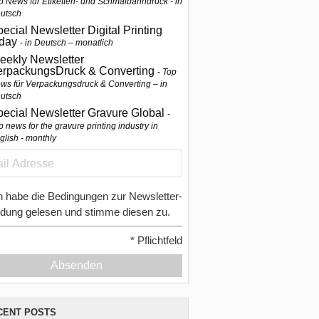
p News für Etiketten- und Schmalbahndruck - in
utsch
ecial Newsletter Digital Printing
oday
in Deutsch – monatlich
eekly Newsletter
erpackungsDruck & Converting
Top
ws für Verpackungsdruck & Converting – in
utsch
pecial Newsletter Gravure Global
p news for the gravure printing industry in
glish - monthly
h habe die Bedingungen zur Newsletter-
dung gelesen und stimme diesen zu.
*
Pflichtfeld
Absenden
CENT POSTS