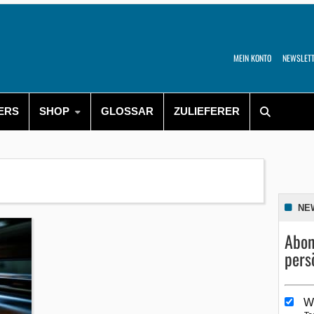
MEIN KONTO
NEWSLET
ERS
SHOP
GLOSSAR
ZULIEFERER
NE
Abon
pers
W