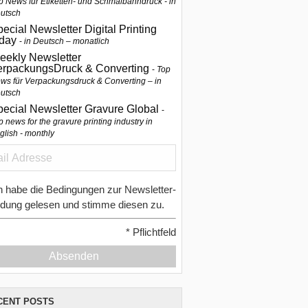
p News für Etiketten- und Schmalbahndruck - in
utsch
ecial Newsletter Digital Printing
oday
in Deutsch – monatlich
eekly Newsletter
erpackungsDruck & Converting
Top
ws für Verpackungsdruck & Converting – in
utsch
pecial Newsletter Gravure Global
p news for the gravure printing industry in
glish - monthly
h habe die Bedingungen zur Newsletter-
dung gelesen und stimme diesen zu.
*
Pflichtfeld
Absenden
CENT POSTS