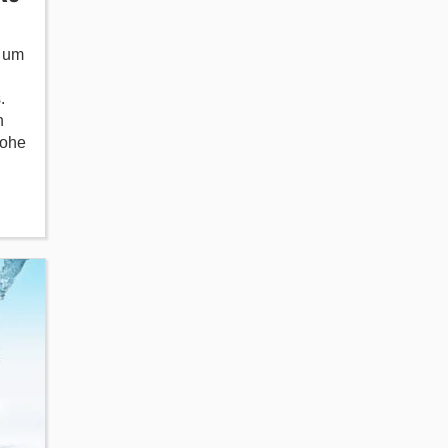
o um
.
n
hohe