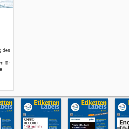
g des
n für
pe