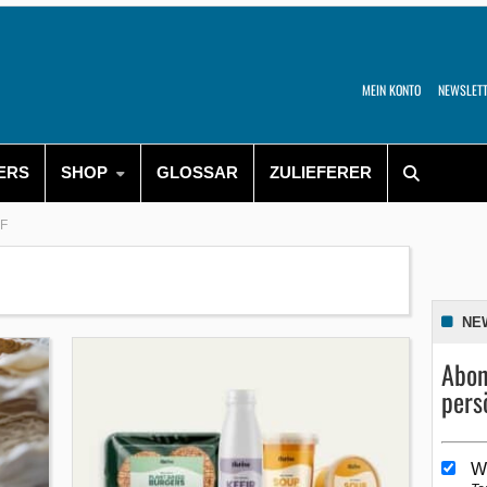
MEIN KONTO
NEWSLET
ERS
SHOP
GLOSSAR
ZULIEFERER
F
NE
Abon
pers
W