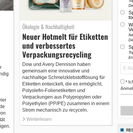
To
De
Sp
t
Ökologie & Nachhaltigkeit
W
V
Neuer Hotmelt für Etiketten
Ne
De
und verbessertes
S
Verpackungsrecycling
To
En
Dow und Avery Dennison haben
r
gemeinsam eine innovative und
ändig
nachhaltige Schmelzklebstofflösung für
Ic
*
Etiketten entwickelt, die es ermöglicht,
.
Anmel
Polyolefin-Folienetiketten und
Verpackungen aus Polypropylen oder
ler
Polyethylen (PP/PE) zusammen in einem
nde
Strom mechanisch zu recyceln.
von
Weiterlesen
tät
igen.
RE