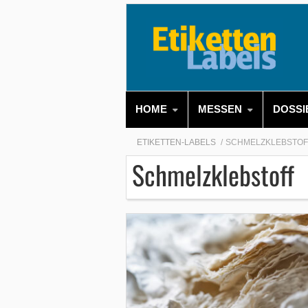
HOME
MESSEN
DOSSI
ETIKETTEN-LABELS
SCHMELZKLEBSTOF
Schmelzklebstoff