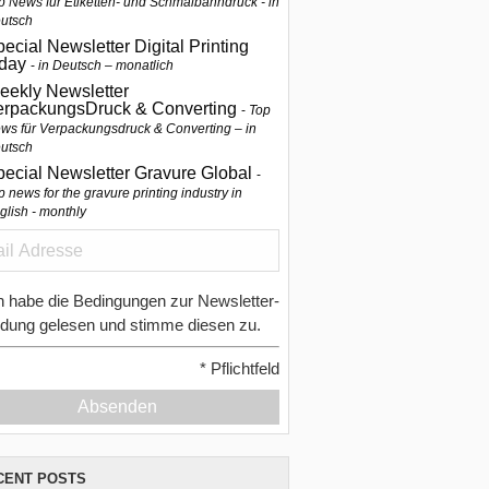
p News für Etiketten- und Schmalbahndruck - in
utsch
ecial Newsletter Digital Printing
oday
in Deutsch – monatlich
eekly Newsletter
erpackungsDruck & Converting
Top
ws für Verpackungsdruck & Converting – in
utsch
pecial Newsletter Gravure Global
p news for the gravure printing industry in
glish - monthly
h habe die Bedingungen zur Newsletter-
dung gelesen und stimme diesen zu.
*
Pflichtfeld
Absenden
CENT POSTS