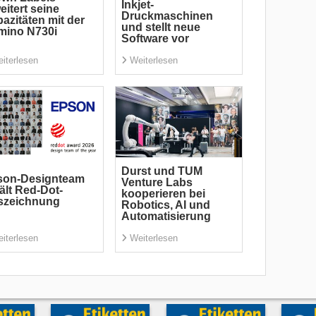
Inkjet-
eitert seine
Druckmaschinen
azitäten mit der
und stellt neue
mino N730i
Software vor
iterlesen
Weiterlesen
Durst und TUM
son-Designteam
Venture Labs
ält Red-Dot-
kooperieren bei
szeichnung
Robotics, AI und
Automatisierung
iterlesen
Weiterlesen