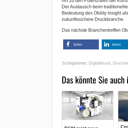
hin zu den Potenzialen der Künstl
Der Austausch beim traditionelle
Bedeutung des Obility Insight al
zukunftssichere Druckbranche.
Das nächste Branchentreffen Obili
teilen
teilen
Schlagwörter:
Digitaldruck
,
Druckin
Das könnte Sie auch 
Cr