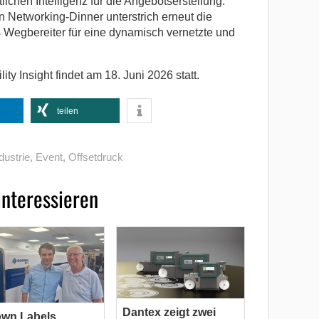
ichen Intelligenz für die Angebotserstellung.
n Networking-Dinner unterstrich erneut die
s Wegbereiter für eine dynamisch vernetzte und
ty Insight findet am 18. Juni 2026 statt.
teilen
dustrie
,
Event
,
Offsetdruck
interessieren
Dantex zeigt zwei
own Labels