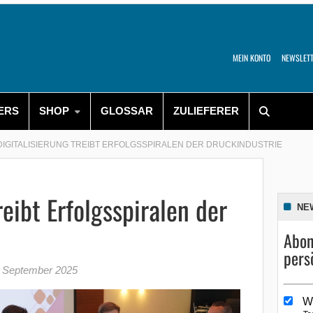
MEIN KONTO
NEWSLET
ERS
SHOP
GLOSSAR
ZULIEFERER
DIGITALISIERUNG TREIBT ERFOLGSSPIRALEN DER DRUCKINDUSTRIE
reibt Erfolgsspiralen der
NE
Abon
pers
. September 2025
W