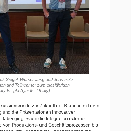
rank Siegel, Werner Jung und Jens Pötz
nen und Teilnehmer zum diesjährigen
y Insight (Quelle: Obility)
skussionsrunde zur Zukunft der Branche mit dem
nd die Präsentationen innovativer
 Dabei ging es um die Integration externer
g von Produktions- und Geschäftsprozessen bis