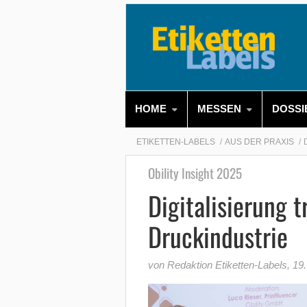
HOME
MESSEN
DOSSI
ETIKETTEN-LABELS
AUS DER PRAXIS
Obility Insight 2025
Digitalisierung t
Druckindustrie
von Redaktion Etiketten-Labels
,
19