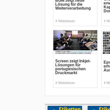
BGM zeigt neue
erw
Lösung für die
Kap
Weiterverarbeitung
Do
Weiterlesen
We
Screen zeigt Inkjet-
Ep
Lösungen für
erh
portugiesischen
Au
Druckmarkt
Weiterlesen
We