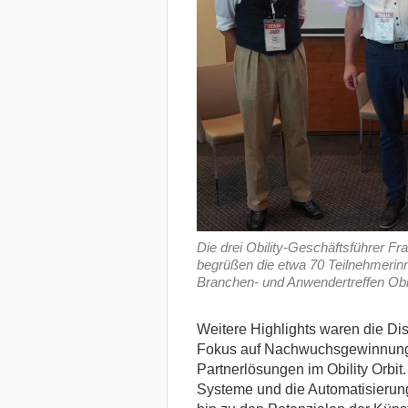
Die drei Obility-Geschäftsführer F
begrüßen die etwa 70 Teilnehmerin
Branchen- und Anwendertreffen Obilit
Weitere Highlights waren die Di
Fokus auf Nachwuchsgewinnung u
Partnerlösungen im Obility Orbit.
Systeme und die Automatisierun