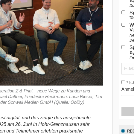
To
De
Sp
t
W
V
Ne
De
S
To
En
Ic
*
Anmel
ration Z & Print – neue Wege zu Kunden und
ichael Dattner, Friederike Heckmann, Luca Rieser, Tim
der Schwall Medien GmbH (Quelle: Obility)
ist digital, und das zeigte das ausgebuchte
 2025 am 26. Juni in Höhr-Grenzhausen sehr
en und Teilnehmer erlebten praxisnahe
RE