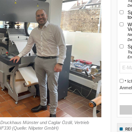
To
De
Sp
t
W
V
Ne
De
S
To
En
Ic
*
Anmel
 Druckhaus Münster und Caglar Özdil, Vertrieb
F330 (Quelle: Nilpeter GmbH)
RE