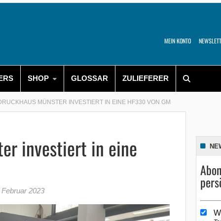
MEIN KONTO
NEWSLET
ERS
SHOP
GLOSSAR
ZULIEFERER
DRUCKHAUS MÜNSTER INVESTIERT IN EINE HF330 VON GM
r investiert in eine
NE
Abon
pers
 Februar 2023
W