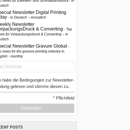
p News für Etiketten- und Schmalbahndruck - in
utsch
ecial Newsletter Digital Printing
oday
in Deutsch – monatlich
eekly Newsletter
erpackungsDruck & Converting
Top
ws für Verpackungsdruck & Converting – in
utsch
pecial Newsletter Gravure Global
p news for the gravure printing industry in
glish - monthly
h habe die Bedingungen zur Newsletter-
dung gelesen und stimme diesen zu.
*
Pflichtfeld
Absenden
CENT POSTS