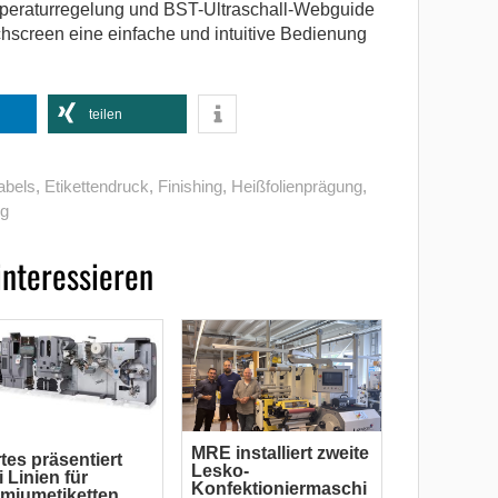
mperaturregelung und BST-Ultraschall-Webguide
hscreen eine einfache und intuitive Bedienung
teilen
abels
,
Etikettendruck
,
Finishing
,
Heißfolienprägung
,
ng
interessieren
MRE installiert zweite
tes präsentiert
Lesko-
i Linien für
Konfektioniermaschi
miumetiketten