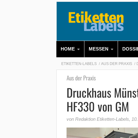
HOME
MESSEN
DOSSI
ETIKETTEN-LABELS
AUS DER PRAXIS
Aus der Praxis
Druckhaus Münste
HF330 von GM
von Redaktion Etiketten-Labels
,
10.