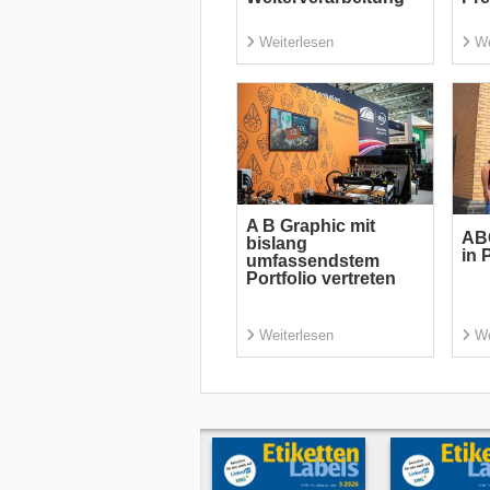
Weiterlesen
We
A B Graphic mit
ABG
bislang
in 
umfassendstem
Portfolio vertreten
Weiterlesen
We