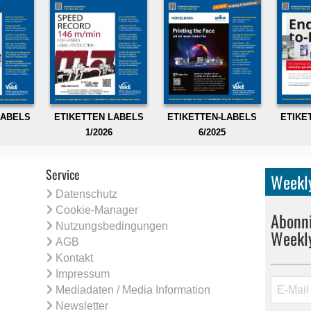
LABELS
ETIKETTEN LABELS
ETIKETTEN-LABELS
ETIKE
1/2026
6/2025
Service
Weekly
Datenschutz
Cookie-Manager
Abonni
Nutzungsbedingungen
Weekl
AGB
Kontakt
Impressum
Mediadaten / Media Information
Newsletter