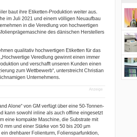
er baut ihre Etiketten-Produktion weiter aus.
e im Juli 2021 und einem völligen Neuaufbau
nternehmen in die Veredlung von hochwertigen
eißfolienprägemaschine des dänischen Herstellers
hmen qualitativ hochwertigen Etiketten für das
 „Hochwertige Veredlung gewinnt einen immer
produktion und verschafft unseren Kunden einen
nzierung zum Wettbewerb“, unterstreicht Christian
leichnamigen Unternehmens.
Anzeige
and Alone“ von GM verfügt über eine 50-Tonnen-
 kann sowohl inline als auch offline eingesetzt
m eine kompakte Maschine, die Substrate mit
0 mm und einer Stärke von 50 bis 200 µm
ein drehbarer Folienturm, Foliensparfunktion,