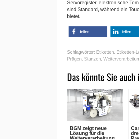
Servoregister, elektronische Te
sind Standard, während ein Touc
bietet.
teilen
teilen
Schlagwörter:
Etiketten
,
Etiketten-L
Prägen
,
Stanzen
,
Weiterverarbeitu
Das könnte Sie auch 
BGM zeigt neue
Car
Lösung für die
dre
Weiterverarbeitung
Pre