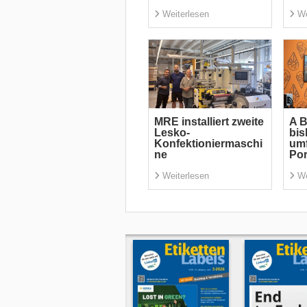
Weiterlesen
We
MRE installiert zweite
A B
Lesko-
bis
Konfektioniermaschi
um
ne
Por
Weiterlesen
We