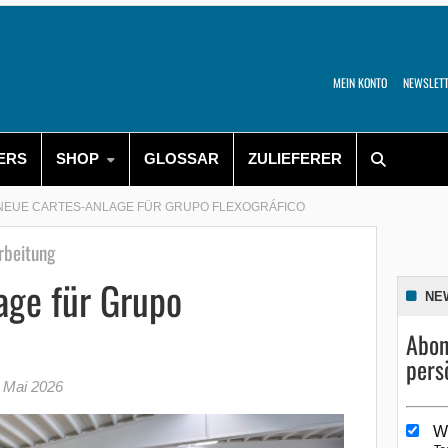
MEIN KONTO
NEWSLET
ERS
SHOP
GLOSSAR
ZULIEFERER
NEUE CARTES-ANLAGE FÜR GRUPO FLEXOGRÁFICO
rbeitung
age für Grupo
NE
Abon
pers
 Mai 2026
W