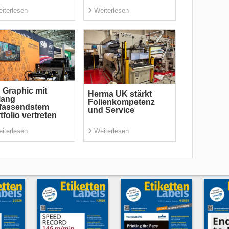
iterlesen
Weiterlesen
 Graphic mit
Herma UK stärkt
lang
Folienkompetenz
fassendstem
und Service
tfolio vertreten
iterlesen
Weiterlesen