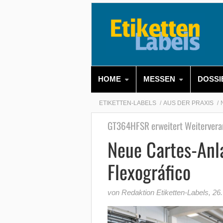
HOME
MESSEN
DOSSI
ETIKETTEN-LABELS
AUS DER PRAXIS
GT364HFSR erweitert Weitervera
Neue Cartes-Anl
Flexográfico
von Redaktion Etiketten-Labels
,
26.