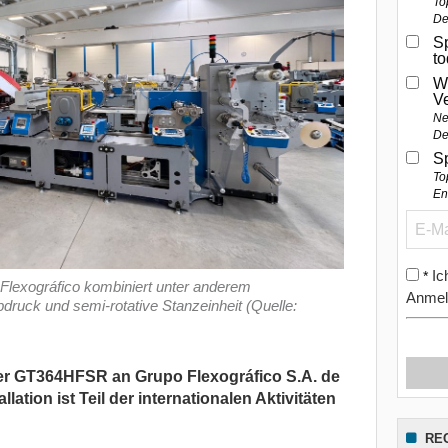
To
De
Sp
t
W
V
Ne
De
S
To
En
Ic
*
lexográfico kombiniert unter anderem
Anmel
druck und semi-rotative Stanzeinheit (Quelle:
ner GT364HFSR an Grupo Flexográfico S.A. de
allation ist Teil der internationalen Aktivitäten
RE