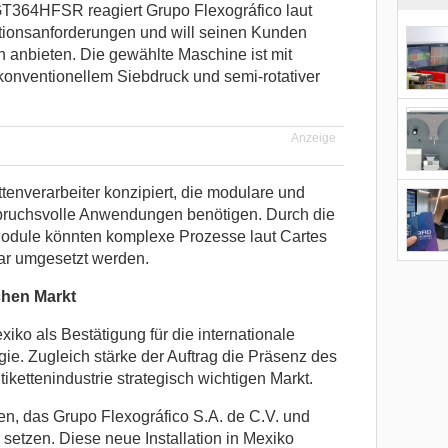
s GT364HFSR reagiert Grupo Flexográfico laut
ktionsanforderungen und will seinen Kunden
en anbieten. Die gewählte Maschine ist mit
konventionellem Siebdruck und semi-rotativer
Anzeige
ttenverarbeiter konzipiert, die modulare und
spruchsvolle Anwendungen benötigen. Durch die
Module könnten komplexe Prozesse laut Cartes
bar umgesetzt werden.
chen Markt
exiko als Bestätigung für die internationale
ie. Zugleich stärke der Auftrag die Präsenz des
ikettenindustrie strategisch wichtigen Markt.
en, das Grupo Flexográfico S.A. de C.V. und
setzen. Diese neue Installation in Mexiko