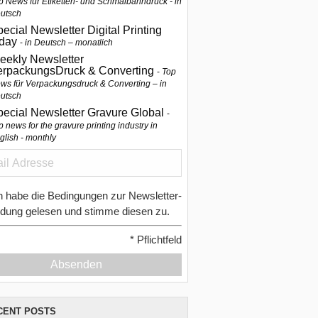
p News für Etiketten- und Schmalbahndruck - in
utsch
ecial Newsletter Digital Printing
oday
in Deutsch – monatlich
eekly Newsletter
erpackungsDruck & Converting
Top
ws für Verpackungsdruck & Converting – in
utsch
pecial Newsletter Gravure Global
p news for the gravure printing industry in
glish - monthly
h habe die Bedingungen zur Newsletter-
dung gelesen und stimme diesen zu.
*
Pflichtfeld
Absenden
CENT POSTS