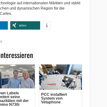
chnologie auf internationalen Märkten und stärkt
ischen und dynamischen Region für die
 Cartes.
teilen
ng
interessieren
own Labels
PCC installiert
eitert seine
System von
azitäten mit der
Vetaphone
mino N730i