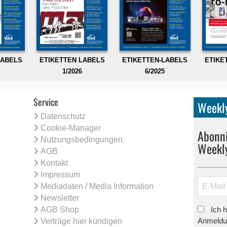
LABELS
ETIKETTEN LABELS
ETIKETTEN-LABELS
ETIKE
1/2026
6/2025
Service
Weekly
Datenschutz
Cookie-Manager
Abonni
Nutzungsbedingungen
Weekl
AGB
Kontakt
Impressum
Mediadaten / Media Information
Newsletter
AGB Shop
Ich 
*
Anmeldun
Verträge hier kündigen