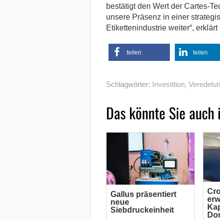
bestätigt den Wert der Cartes-Te
unsere Präsenz in einer strateg
Etikettenindustrie weiter“, erklärt
teilen
teilen
Schlagwörter:
Investition
,
Veredelu
Das könnte Sie auch 
Cr
Gallus präsentiert
erw
neue
Kap
Siebdruckeinheit
Do