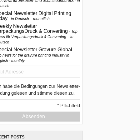
p News für Etiketten- und Schmalbahndruck - in
utsch
ecial Newsletter Digital Printing
oday
in Deutsch – monatlich
eekly Newsletter
erpackungsDruck & Converting
Top
ws für Verpackungsdruck & Converting – in
utsch
pecial Newsletter Gravure Global
p news for the gravure printing industry in
glish - monthly
h habe die Bedingungen zur Newsletter-
dung gelesen und stimme diesen zu.
*
Pflichtfeld
Absenden
CENT POSTS