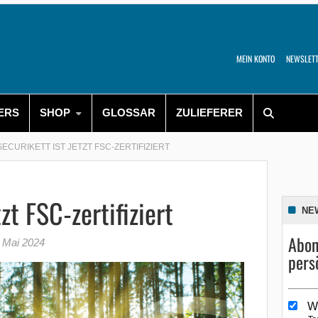
MEIN KONTO
NEWSLET
ERS
SHOP
GLOSSAR
ZULIEFERER
SECURIKETT IST JETZT FSC-ZERTIFIZIERT
zt FSC-zertifiziert
NE
Abon
 Mai 2024
pers
W