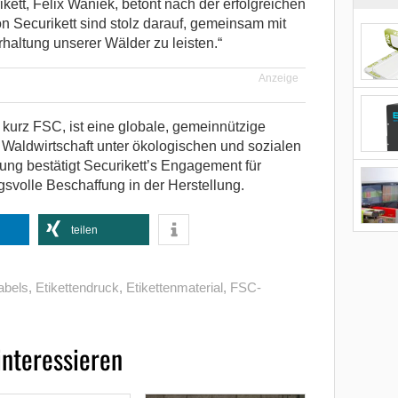
ett, Felix Waniek, betont nach der erfolgreichen
 von Securikett sind stolz darauf, gemeinsam mit
haltung unserer Wälder zu leisten.“
Anzeige
 kurz FSC, ist eine globale, gemeinnützige
e Waldwirtschaft unter ökologischen und sozialen
rung bestätigt Securikett’s Engagement für
svolle Beschaffung in der Herstellung.
teilen
abels
,
Etikettendruck
,
Etikettenmaterial
,
FSC-
interessieren