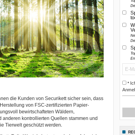
To
De
Sp
t
W
V
Ne
De
S
To
En
Ic
*
Anmel
nnen die Kunden von Securikett sicher sein, dass
Herstellung von FSC-zertifizierten Papier-
ungsvoll bewirtschafteten Wäldern,
anderen kontrollierten Quellen stammen und
e Tierwelt geschützt werden.
RE