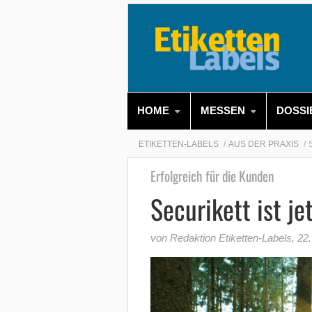
HOME
MESSEN
DOSSI
ETIKETTEN-LABELS
AUS DER PRAXIS
Erfolgreich für die Kunden
Securikett ist jet
von Redaktion Etiketten-Labels
,
22.