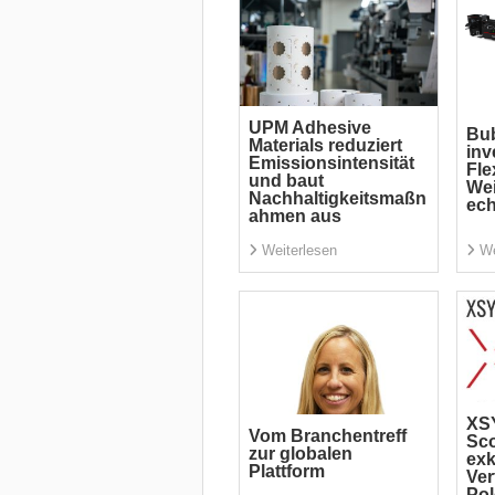
UPM Adhesive
Bu
Materials reduziert
inv
Emissionsintensität
Fle
und baut
Wei
Nachhaltigkeitsmaßn
ech
ahmen aus
Weiterlesen
We
XS
Vom Branchentreff
Sc
zur globalen
exk
Plattform
Ver
Po