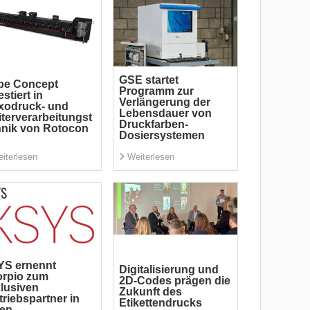
GSE startet
be Concept
Programm zur
estiert in
Verlängerung der
xodruck- und
Lebensdauer von
terverarbeitungst
Druckfarben-
nik von Rotocon
Dosiersystemen
iterlesen
Weiterlesen
YS ernennt
Digitalisierung und
orpio zum
2D-Codes prägen die
lusiven
Zukunft des
triebspartner in
Etikettendrucks
len