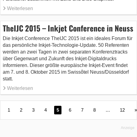
Weiterlesen
TheIJC 2015 – Inkjet Conference in Neuss
Die Inkjet Conference TheIJC 2015 ist ein ideales Forum für
das persönliche Inkjet-Technologie-Update. 50 Referenten
werden an zwei Tagen in zwei separaten Konferenztracks
über Gegenwart und Zukunft des Inkjet-Digitaldrucks
informieren. Dieser größte europäische Inkjet-Event findet
am 7. und 8. Oktober 2015 im Swissôtel Neuss/Düsseldorf
statt.
Weiterlesen
1
2
3
4
5
6
7
8
…
12
»
Anzeige