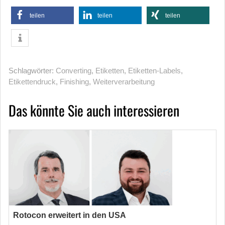
teilen
teilen
teilen
Schlagwörter:
Converting
,
Etiketten
,
Etiketten-Labels
,
Etikettendruck
,
Finishing
,
Weiterverarbeitung
Das könnte Sie auch interessieren
Rotocon erweitert in den USA