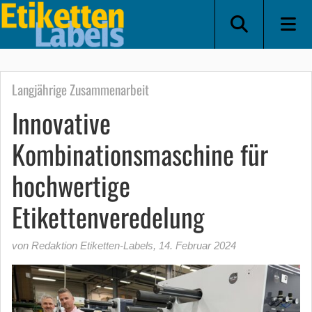
Langjährige Zusammenarbeit
Innovative
Kombinationsmaschine für
hochwertige
Etikettenveredelung
von Redaktion Etiketten-Labels
,
14. Februar 2024