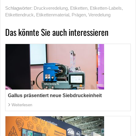
Schlagwörter:
Druckveredelung
,
Etiketten
,
Etiketten-Labels
,
Etikettendruck
,
Etikettenmaterial
,
Prägen
,
Veredelung
Das könnte Sie auch interessieren
Gallus präsentiert neue Siebdruckeinheit
Weiterlesen