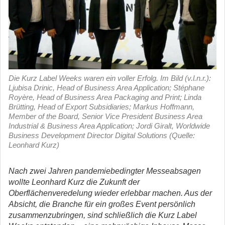
Die Kurz Label Weeks waren ein voller Erfolg. Im Bild (v.l.n.r.):
Ljubisa Drinic, Head of Business Area Application; Stéphane
Royère, Head of Business Area Packaging and Print; Linda
Brütting, Head of Export Subsidiaries; Markus Hoffmann,
Member of the Board, Senior Vice President Business Area
Industrial & Business Area Application; Jordi Giralt, Worldwide
Business Development Director Digital Solutions (Quelle:
Leonhard Kurz)
Nach zwei Jahren pandemiebedingter Messeabsagen
wollte Leonhard Kurz die Zukunft der
Oberflächenveredelung wieder erlebbar machen. Aus der
Absicht, die Branche für ein großes Event persönlich
zusammenzubringen, sind schließlich die Kurz Label