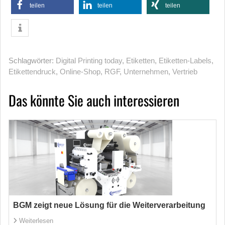
teilen
teilen
teilen
Schlagwörter:
Digital Printing today
,
Etiketten
,
Etiketten-Labels
,
Etikettendruck
,
Online-Shop
,
RGF
,
Unternehmen
,
Vertrieb
Das könnte Sie auch interessieren
BGM zeigt neue Lösung für die Weiterverarbeitung
Weiterlesen