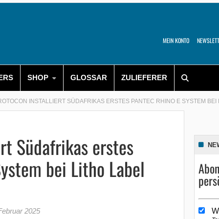
MEIN KONTO
NEWSLET
ERS
SHOP
GLOSSAR
ZULIEFERER
ROTOCON INSTALLIERT SÜDAFRIKAS ERSTES PANTEC RHINO E SYSTEM BEI 
rt Südafrikas erstes
NE
ystem bei Litho Label
Abon
pers
Februar 2025
W