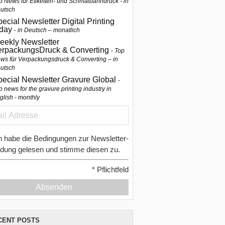
p News für Etiketten- und Schmalbahndruck - in
utsch
ecial Newsletter Digital Printing
oday
in Deutsch – monatlich
eekly Newsletter
erpackungsDruck & Converting
Top
ws für Verpackungsdruck & Converting – in
utsch
pecial Newsletter Gravure Global
p news for the gravure printing industry in
glish - monthly
h habe die Bedingungen zur Newsletter-
dung gelesen und stimme diesen zu.
*
Pflichtfeld
Absenden
CENT POSTS