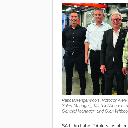
Pascal Aengenvoort (Rotocon-Verkau
Sales Manager), Michael Aengenvoo
General Manager) und Glen Witbooi
SA Litho Label Printers installie