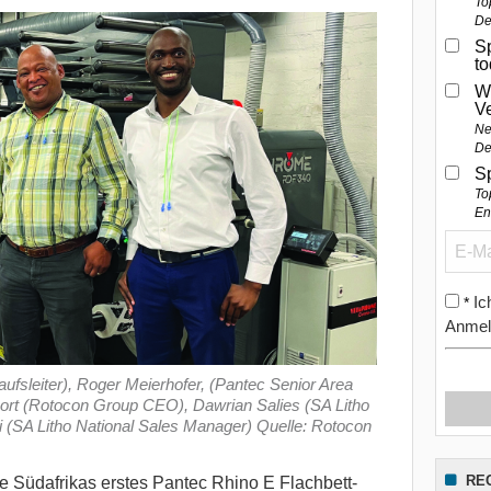
To
De
Sp
t
W
V
Ne
De
S
To
En
Ic
*
Anmel
fsleiter), Roger Meierhofer, (Pantec Senior Area
rt (Rotocon Group CEO), Dawrian Salies (SA Litho
 (SA Litho National Sales Manager) Quelle: Rotocon
RE
rte Südafrikas erstes Pantec Rhino E Flachbett-