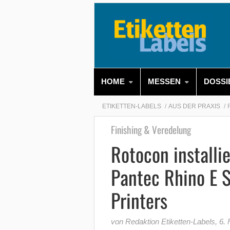
HOME
MESSEN
DOSSI
ETIKETTEN-LABELS
AUS DER PRAXIS
Finishing & Veredelung
Rotocon installie
Pantec Rhino E S
Printers
von Redaktion Etiketten-Labels
,
6. 