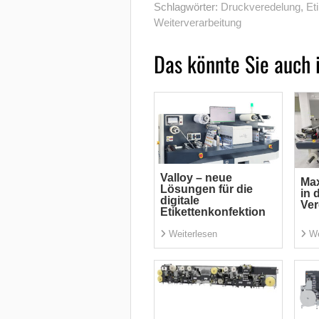
Schlagwörter:
Druckveredelung
,
Et
Weiterverarbeitung
Das könnte Sie auch 
Valloy – neue
Max
Lösungen für die
in 
digitale
Ve
Etikettenkonfektion
Weiterlesen
We