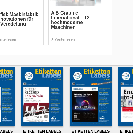
A B Graphic
fisk Maskinfabrik
International – 12
nnovationen für
hochmoderne
 Veredelung
Maschinen
iterlesen
Weiterlesen
LABELS
ETIKETTEN LABELS
ETIKETTEN-LABELS
ETIKE