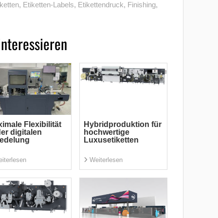
iketten
,
Etiketten-Labels
,
Etikettendruck
,
Finishing
,
interessieren
imale Flexibilität
Hybridproduktion für
der digitalen
hochwertige
redelung
Luxusetiketten
iterlesen
Weiterlesen