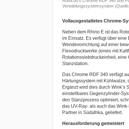
Rotocon’s Chrome RDF 340 und Pan
Veredelungssystemsystem (Quelle
Vollausgestattetes Chrome-S
Neben dem Rhino E ist das Roto
im Einsatz. Es verfügt über ein
Wendevorrichtung auf einer bewe
Flexodruckwerke (eines mit Kaltf
Rotationssiebdruckeinheit, eine
Stanzstation.
Das Chrome RDF 340 verfügt auß
Härtungssystem mit Kühlwalze, das
Ergänzt wird dies durch Wink’s S
einstellbares Gegenzylinder-Syst
den Stanzprozess optimiert, schn
das UV-Ray- als auch das Wink
Partner in Südafrika, geliefert.
Herausforderung gemeistert