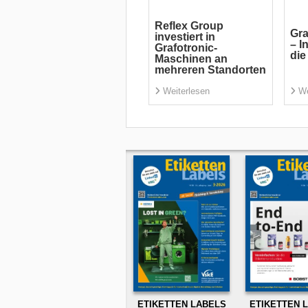
Reflex Group
Gra
investiert in
– I
Grafotronic-
die
Maschinen an
mehreren Standorten
Weiterlesen
We
ETIKETTEN LABELS
ETIKETTEN 