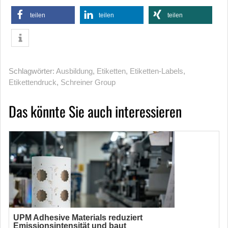
teilen
teilen
teilen
Schlagwörter:
Ausbildung
,
Etiketten
,
Etiketten-Labels
,
Etikettendruck
,
Schreiner Group
Das könnte Sie auch interessieren
UPM Adhesive Materials reduziert
Emissionsintensität und baut