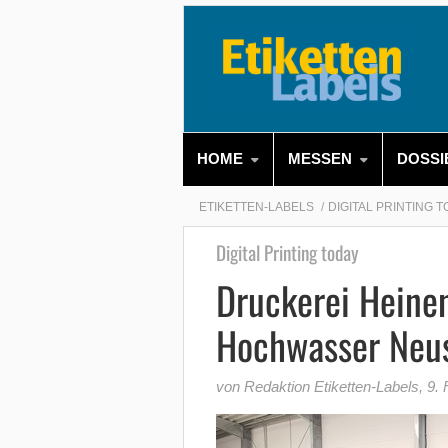
HOME
MESSEN
DOSSI
ETIKETTEN-LABELS
DIGITAL PRINTING 
Digital Printing today
Druckerei Heine
Hochwasser Neus
von Redaktion Etiketten-Labels
,
9. 