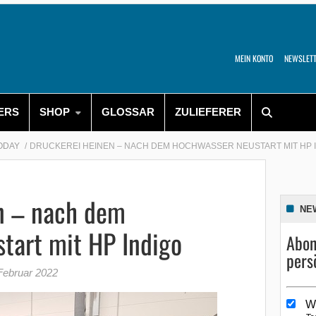
MEIN KONTO
NEWSLET
ERS
SHOP
GLOSSAR
ZULIEFERER
TODAY
DRUCKEREI HEINEN – NACH DEM HOCHWASSER NEUSTART MIT HP 
n – nach dem
NE
tart mit HP Indigo
Abon
pers
Februar 2022
W