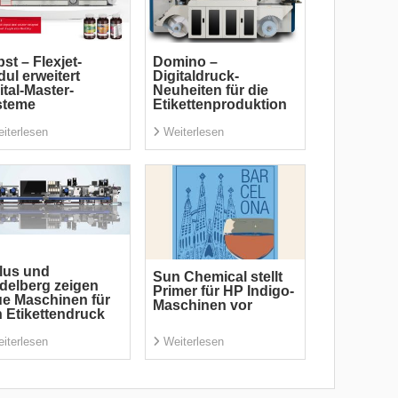
st – Flexjet-
Domino –
ul erweitert
Digitaldruck-
ital-Master-
Neuheiten für die
steme
Etikettenproduktion
iterlesen
Weiterlesen
lus und
Sun Chemical stellt
delberg zeigen
Primer für HP Indigo-
e Maschinen für
Maschinen vor
 Etikettendruck
iterlesen
Weiterlesen