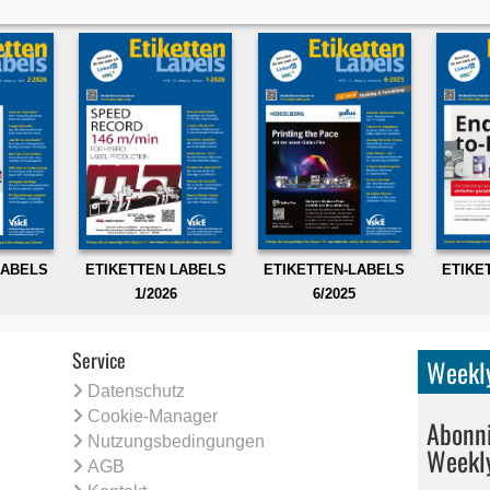
LABELS
ETIKETTEN LABELS
ETIKETTEN-LABELS
ETIKE
1/2026
6/2025
Service
Weekly
Datenschutz
Cookie-Manager
Abonni
Nutzungsbedingungen
Weekl
AGB