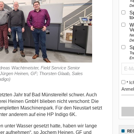
To
De
Sp
t
W
V
Ne
De
S
To
En
ndreas Wachtmeister, Field Service Senior
Jürgen Heinen, GF; Thorsten Glaab, Sales
digo)
Ic
*
Anmel
tzten Jahr traf Bad Münstereifel schwer. Auch
erei Heinen GmbH blieben nicht verschont: Die
mpletten Maschinenpark. Für den Neustart setzt
ter anderem auf eine HP Indigo 6K.
n unter Wasser gesetzt hatte, haben wir lange
RE
eder aufnehmen“, so Jochem Heinen, GF und