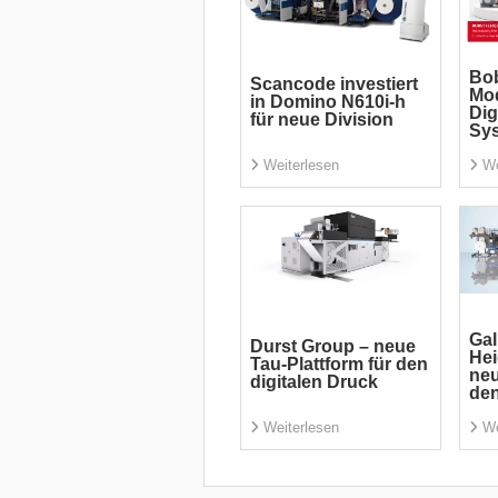
Bob
Scancode investiert
Mod
in Domino N610i-h
Dig
für neue Division
Sy
Weiterlesen
We
Gal
Durst Group – neue
Hei
Tau-Plattform für den
neu
digitalen Druck
den
Weiterlesen
We