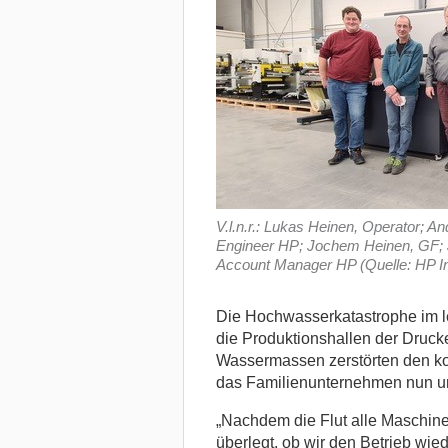
V.l.n.r.: Lukas Heinen, Operator; A
Engineer HP; Jochem Heinen, GF; 
Account Manager HP (Quelle: HP In
Die Hochwasserkatastrophe im le
die Produktionshallen der Druck
Wassermassen zerstörten den ko
das Familienunternehmen nun un
„Nachdem die Flut alle Maschine
überlegt, ob wir den Betrieb wi