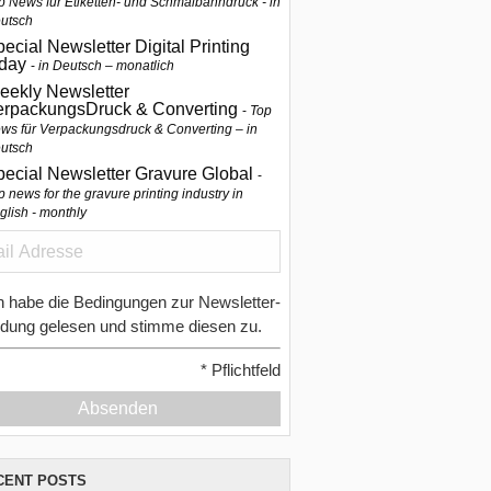
p News für Etiketten- und Schmalbahndruck - in
utsch
ecial Newsletter Digital Printing
oday
in Deutsch – monatlich
eekly Newsletter
erpackungsDruck & Converting
Top
ws für Verpackungsdruck & Converting – in
utsch
pecial Newsletter Gravure Global
p news for the gravure printing industry in
glish - monthly
h habe die Bedingungen zur Newsletter-
dung gelesen und stimme diesen zu.
*
Pflichtfeld
Absenden
CENT POSTS